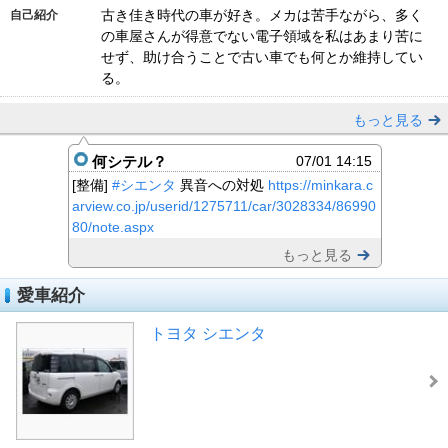
古き佳き時代の車が好き。メカは苦手ながら、多く
自己紹介
の車屋さんが得意でない電子領域を私はあまり苦に
せず、助け合うことで古い車でも何とか維持してい
る。
もっと見る
何シテル？
07/01 14:15
[整備]
#シエンタ
異音への対処
https://minkara.c
arview.co.jp/userid/1275711/car/3028334/86990
80/note.aspx
もっと見る
愛車紹介
トヨタ シエンタ