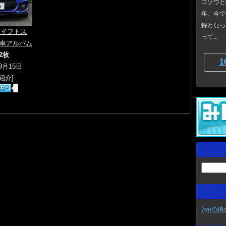
コゾウと
年、今で
録となっ
スイフトス
って...
愛車アルバム
2枚
1
09月15日
紹介]
3yoの掲