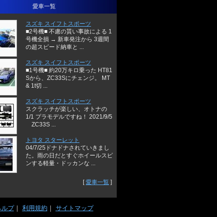
愛車一覧
スズキ スイフトスポーツ
■2号機■ 不慮の貰い事故による 1
号機全損 → 新車発注から 3週間
の超スピード納車と ...
スズキ スイフトスポーツ
■1号機■ 約20万キロ乗った HT81
Sから、ZC33Sにチェンジ。 MT
& 1t切 ...
スズキ スイフトスポーツ
スクラッチが楽しい、オトナの
1/1 プラモデルですね！ 2021/9/5
ZC33S ...
トヨタ スターレット
04/7/25ドナドナされていきまし
た。雨の日だとすぐホイールスピ
ンする軽量・ドッカンな ...
[
愛車一覧
]
ヘルプ
｜
利用規約
｜
サイトマップ