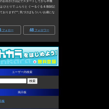
のお出かけ日記でスタートしてから早幾
は ひとりで ふらりと ぐーるぐる & 散財記
ております(^^; 気づけばもういいお歳にな
6
48
フォロー
フォロワー
ユーザー内検索
掲示板
示板