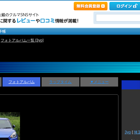
>
フォトアルバム一覧 [3yo]
フォトアルバム
ラップタイム
▼メニュー
3yo
[
埼