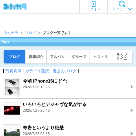
ログイン
メニュー
みんカラ
ブログ
ブログ一覧 [3yo]
3yo
ラップ
ブログ
愛車紹介
アルバム
グループ
ヒストリ
タイム
[
写真表示
｜
カテゴリ選択
｜
過去のブログ
]
今頃 iPhone16に (^^;
2026/7/28 18:26
いろいろとデジャヴな気がする
2026/7/27 20:48
奇岩というより絶壁
2026/7/25 08:55