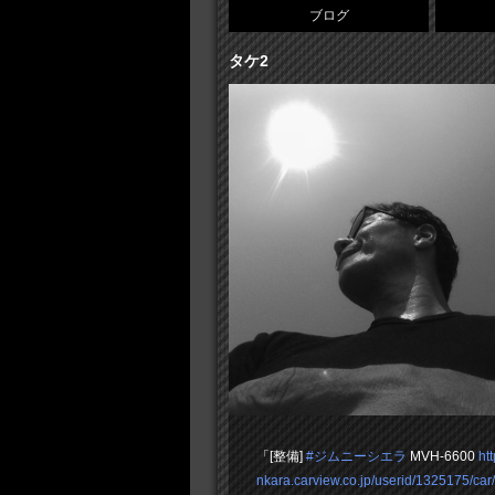
ブログ
タケ2
「[整備]
#ジムニーシエラ
MVH-6600
htt
nkara.carview.co.jp/userid/1325175/car