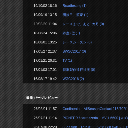
19/10/02 18:16
Roadtesting (1)
19/09/19 13:15
明後日、渡豪 (1)
19/08/30 11:04
レースまで、あと1カ月 (0)
18/08/24 15:06
鈴鹿2位 (1)
18/08/01 13:25
レースシーズン (0)
17/05/27 21:37
BWSC2017 (0)
17/01/21 20:31
TV (1)
17/01/03 17:01
新車製作進行状況 (0)
16/08/17 19:42
WGC2016 (2)
最新 パーツレビュー
26/08/01 11:57
Continental AllSeasonContact 215/
26/07/31 11:14
PIONEER / carrozzeria MVH-6600 
26/07/30 22:20
88design 1dinオーディオパネルキット [