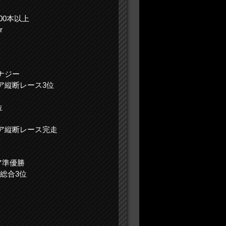
00本以上
r
ナジー
ア縦断レース3位
位
ア縦断レース完走
ア準優勝
総合3位
優勝