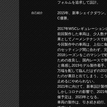
フォルムを追求して設計。
2015年、新車シェイクダウン。
自己紹介
C優勝。
2017年WSCレギュレーショ
前回製作した車両は、少人数チ
果としてノーメンテナンスで
今回製作中の車両は、上位に
のセッティング間に合わず、
2018シーズンをこのマシン
ための改良し、国内レースで
と痛感し2019モデル製作着手
万端を配して臨んだはずの201
たのが裏目と出てしまう。こ
止めるにやめられない。
2021年に向けて、新車設計製
しかしコロナの影響で、202
催予定は、2023年となる。
車両の製作は、引き続き続行。