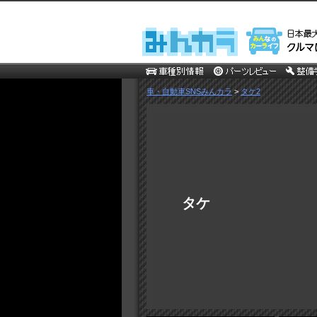
車・自動車SNSみんカラ
>
タケ2
タケ