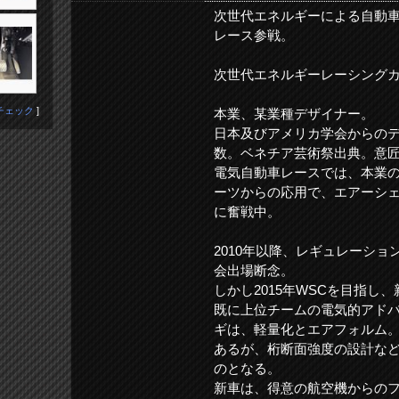
次世代エネルギーによる自動
レース参戦。
次世代エネルギーレーシング
チェック
]
本業、某業種デザイナー。
日本及びアメリカ学会からの
数。ベネチア芸術祭出典。意
電気自動車レースでは、本業
ーツからの応用で、エアーシ
に奮戦中。
2010年以降、レギュレーショ
会出場断念。
しかし2015年WSCを目指し
既に上位チームの電気的アド
ギは、軽量化とエアフォルム。
あるが、桁断面強度の設計な
のとなる。
新車は、得意の航空機からの