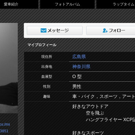
愛車紹介
フォトアルバム
ラップタイム
マイプロフィール
広島県
現住所
神奈川県
出身地
O 型
血液型
男性
性別
車・バイク，スポーツ，アー
趣味
好きなアウトドア
空を飛ぶ
ハングフライヤー XCP
ps://mi
/3851
好きなスポーツ