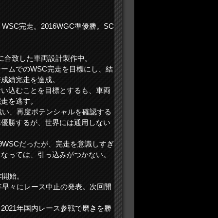
WSC完走。2016WGC準優勝。SC
ンに合致した車両設計製作中。
ームでのWSC完走を目標にし、結
好成績完走を達成。
食い込むことを目標とするも、車両
完走を逃す。
で戦い、再度ポテンシャルを確認する
準優勝するが、世界には通用しない
。
9WSCだったが、完走を意識しすぎ
うなっては、引っ込みがつかない。
作開始。
1年早々にレース中止の発表。次回開
2021年国内レース参戦で磨きを勝