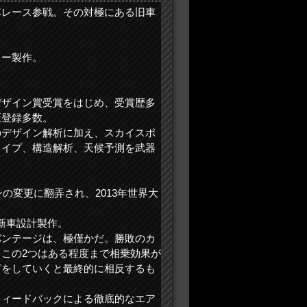
車レース参戦。その対極にある旧車
カー製作。
デザイン賞受賞をはじめ、受賞歴多
匠登録多数。
のデザイン解析に加え、スカイスポ
ェイプ、構造解析、天候予測を武器
ンの変更に翻弄され、2013年世界大
、新車設計製作。
バンテージは、極僅かだ。勝敗のカ
この2つはある程度まで相乗効果が
どをしていくと最終的に相反するも
フィードバックによる徹底的なエア