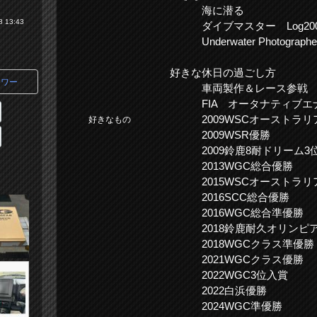
海に潜る
 13:43
ダイブマスター Log20
Underwater Photographe
好きな休日の過ごし方
ワー
車両製作＆レース参戦
FIA オータナティブエ
2009WSCオーストラリ
好きなもの
2009WSR優勝
2009鈴鹿8耐ドリーム3
2013WGC総合優勝
2015WSCオーストラリ
2016SCC総合優勝
2016WGC総合準優勝
2018鈴鹿耐久オリンピ
2018WGCクラス準優勝 
2021WGCクラス
2022WGC3位入賞
2022白浜優勝
2024WGC準優勝