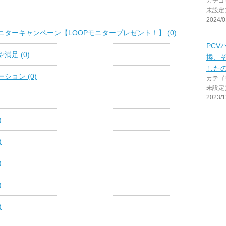
カテゴ
未設定
2024/0
ターキャンペーン【LOOPモニタープレゼント！】 (0)
PCV
満足 (0)
換、
した
ション (0)
カテゴ
未設定
2023/1
)
)
)
)
)