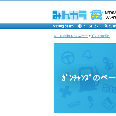
車・自動車SNSみんカラ
>
ｶﾞﾝﾁｬﾝ頑張れ
ｶﾞﾝﾁｬﾝｽﾞのペ