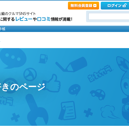
き
好きのページ