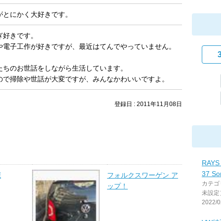
がとにかく大好きです。
ぎ好きです。
や電子工作が好きですが、最近はてんでやっていません。
たちのお世話をしながら生活しています。
ので掃除や世話が大変ですが、みんなかわいいですよ。
登録日 : 2011年11月08日
RAYS
37 So
E
フォルクスワーゲン ア
カテゴ
ップ！
未設定
2022/0