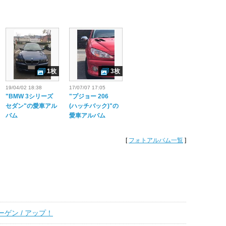
1枚
3枚
19/04/02 18:38
17/07/07 17:05
"BMW 3シリーズ
"プジョー 206
セダン"の愛車アル
(ハッチバック)"の
バム
愛車アルバム
[
フォトアルバム一覧
]
ゲン / アップ！