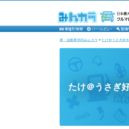
車・自動車SNSみんカラ
>
たけ＠うさぎ好
たけ＠うさぎ