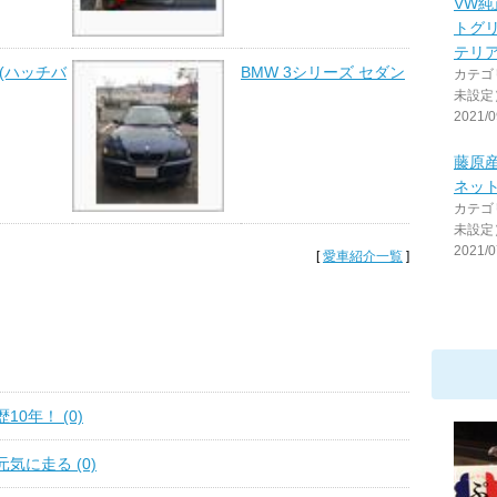
VW純
トグリ
テリ
 (ハッチバ
BMW 3シリーズ セダン
カテゴ
未設定
2021/0
藤原
ネッ
カテゴ
未設定
2021/0
[
愛車紹介一覧
]
0年！ (0)
気に走る (0)