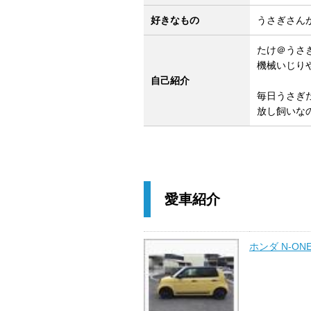
好きなもの
うさぎさん
たけ＠うさ
機械いじり
自己紹介
毎日うさぎ
放し飼いな
愛車紹介
ホンダ N-ON