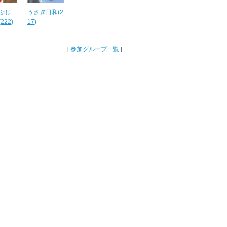
ぷじ
うさぎ日和(2
222)
17)
[
参加グループ一覧
]