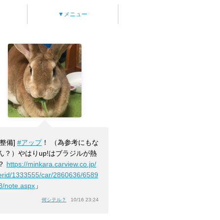
▼メニュー
[整備]
#アップ
！ （為参考にもな
ん？）やはりup!はブラジルが熱
？
https://minkara.carview.co.jp/
erid/1333555/car/2860636/6589
8/note.aspx
」
何シテル？
10/16 23:24