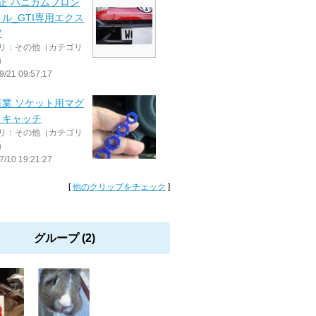
正 ハニカムフロン
ル_GTI専用エクス
ア
リ：その他（カテゴリ
）
9/21 09:57:17
産業 ソケット用マグ
トキャッチ
リ：その他（カテゴリ
）
7/10 19:21:27
[
他のクリップをチェック
]
グループ (2)