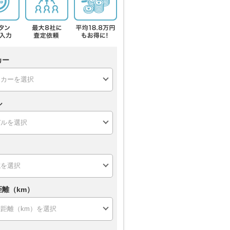
カー
ル
距離（km）