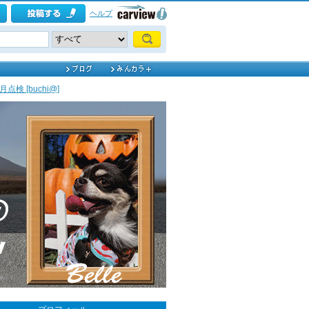
ヘルプ
月点検 [buchi@]