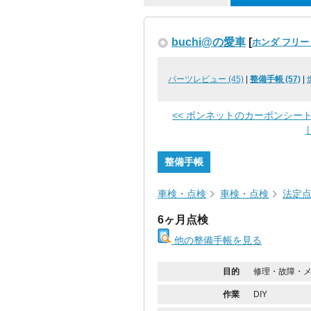
buchi@の愛車
[
ホンダ フリ
パーツレビュー (45)
|
整備手帳 (57)
|
<< ボンネットのカーボンシー
整備手帳
車検・点検
車検・点検
法定
6ヶ月点検
他の整備手帳を見る
目的
修理・故障・
作業
DIY