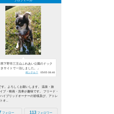
プロフィール
木県下野市三王山ふれあい公園のドック
付きサイトで一泊しました。」
何シテル？
05/05 08:46
i@です。よろしくお願いします。 温泉・旅
イブ・映画・洗車が趣味です。 フリード・
ハイブリッドオーナーの皆様及び、アトレ
オ...
7
113
フォロー
フォロワー