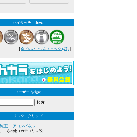
ハイタッチ！drive
[
全てのバッジをチェック (47)
]
ユーザー内検索
リンク・クリップ
(純正) エアコンパネル
リ：その他（カテゴリ未設