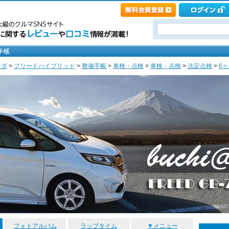
ンダ
>
フリードハイブリッド
>
整備手帳
>
車検・点検
>
車検・点検
>
法定点検
>
6ヶ
フォトアルバム
ラップタイム
▼メニュー