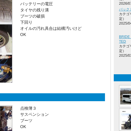
バッテリーの電圧
2026/0
バック
タイヤの残り溝
カテゴ
ブーツの破損
定）
下回り
2025/0
オイルの汚れ具合は結構汚いけど
OK
BRIDE
TED
カテゴ
定）
2025/0
点検簿３
サスペンション
ブーツ
OK