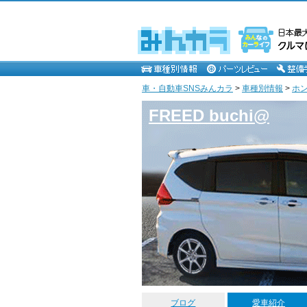
車・自動車SNSみんカラ
>
車種別情報
>
ホ
FREED buchi@
ブログ
愛車紹介