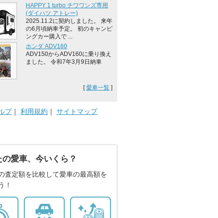
HAPPY 1 turbo チワワンズ専用
(ダイハツ アトレー)
2025.11.2に契約しました。 来年
の6月頃納車予定。 初のキャンピ
ングカー購入で ...
ホンダ ADV160
ADV150からADV160に乗り換え
ました。 令和7年3月9日納車
[
愛車一覧
]
ルプ
｜
利用規約
｜
サイトマップ
たの愛車、今いくら？
の査定額を比較して愛車の最高額を
う！