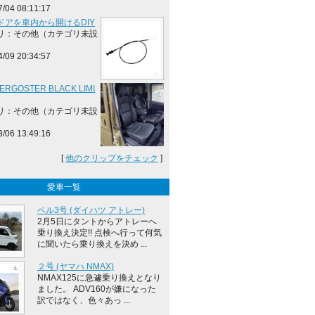
7/04 08:11:17
ドアを車内から開けるDIY
リ：その他（カテゴリ未設
4/09 20:34:57
 ERGOSTER BLACK LIMI
リ：その他（カテゴリ未設
3/06 13:49:16
[
他のクリップをチェック
]
愛車一覧
ベル3号 (ダイハツ アトレー)
2月5日にタントからアトレーへ
乗り換え決定!! 点検へ行って何気
に聞いたら乗り換えを決め ...
２号 (ヤマハ NMAX)
NMAX125に急遽乗り換えとなり
ました。 ADV160が嫌になった
訳ではなく、色々あっ ...