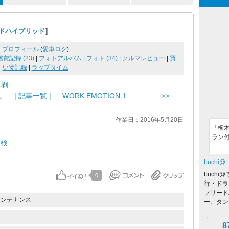
]
ードハイブリッド
プロフィール
(
愛車ログ
)
燃費記録 (23)
|
フォトアルバム
|
フォト (34)
|
クルマレビュー
|
買
い物記録
|
ラップタイム
ト剥
し
| 記事一覧 |
WORK EMOTION 1 ... >>
作業日：2016年5月20日
「栃
ラン
点検
buchi@
buch
0
行・ドラ
フリード
メンテナンス
ー、タント
8