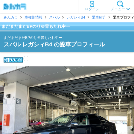
ログイン
メニュー
みんカラ
車種別情報
スバル
レガシィB4
愛車紹介
愛車プロフィ
まだまだまだBPのり＠胃もたれ中ー
まだまだまだBPのり＠胃もたれ中ー
スバル レガシィB4 の愛車プロフィール