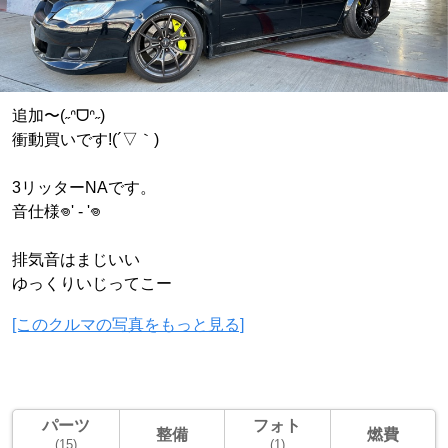
追加〜(˶ᐢᗜᐢ˶)
衝動買いです!(´▽｀)
3リッターNAです。
音仕様𖦹‎' ‐ '𖦹‎‎
排気音はまじいい
ゆっくりいじってこー
[このクルマの写真をもっと見る]
パーツ
フォト
整備
燃費
(15)
(1)