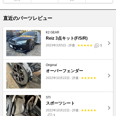
直近のパーツレビュー
K2 GEAR
Reiz 3点キット(F/S/R)
2023年3月5日
-
評価 :
★
★
★
★
★
1
Original
オーバーフェンダー
2022年10月22日
-
評価 :
★
★
★
★
★
STI
スポーツシート
2022年10月22日
-
評価 :
★
★
★
★
★
1