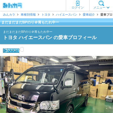
ログイン
メニュー
みんカラ
車種別情報
トヨタ
ハイエースバン
愛車紹介
愛車プロ
まだまだまだBPのり＠胃もたれ中ー
まだまだまだBPのり＠胃もたれ中ー
トヨタ ハイエースバン の愛車プロフィール