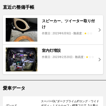
直近の整備手帳
スピーカー、ツイーター取り付
け
作業日 : 2023年6月9日
-
難易度 :
★
☆
☆
室内灯増設
作業日 : 2023年2月20日
-
難易度 :
★
☆
☆
愛車データ
スーパーGL“ダークプライムII”ロング・ワイド
グレード
ボディ・ミドルルーフ・標準フロア_5人乗り_