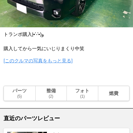
トランポ購入‎|•'-'•)و
購入してから一気にいじりまくり中笑
[このクルマの写真をもっと見る]
パーツ
整備
フォト
燃費
(5)
(2)
(1)
直近のパーツレビュー