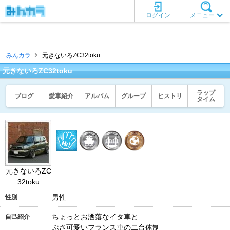
ログイン
メニュー
みんカラ
元きないろZC32toku
元きないろZC32toku
ラップ
ブログ
愛車紹介
アルバム
グループ
ヒストリ
タイム
元きないろZC
32toku
男性
性別
ちょっとお洒落なイタ車と
自己紹介
ぶさ可愛いフランス車の二台体制