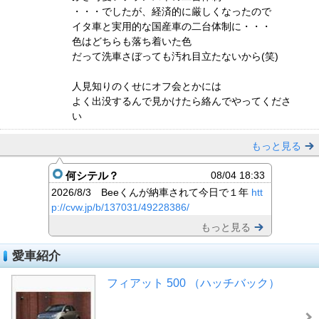
・・・でしたが、経済的に厳しくなったので
イタ車と実用的な国産車の二台体制に・・・
色はどちらも落ち着いた色
だって洗車さぼっても汚れ目立たないから(笑)
人見知りのくせにオフ会とかには
よく出没するんで見かけたら絡んでやってくださ
い
もっと見る
何シテル？
08/04 18:33
2026/8/3 Beeくんが納車されて今日で１年
htt
p://cvw.jp/b/137031/49228386/
もっと見る
愛車紹介
フィアット 500 （ハッチバック）