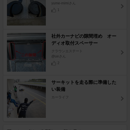
yume-mimiさん
1
社外カーナビの隙間埋め オー
ディオ取付スペーサー
クラウンエステート
@ueさん
2
サーキットを走る際に準備した
い装備
カーライフ