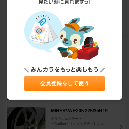
9
SOFT99 レインドロップ
クラウンエステート
魔神皇帝04兜甲児さん
8
PIAA STRATOS BLUE 5000K
H7 / HZ306
クラウンエステート
会員登録をして使う
@武蔵さん
6
MINERVA F205 225/35R19
クラウンエステート
＊Carlton＊【エステ共販？】さん