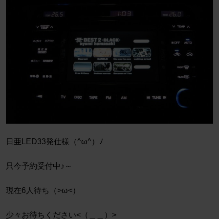
日亜LED33発仕様（^ω^）ﾉ
只今予約受付中♪～
現在6人待ち（>ω<）
少々お待ちください<（＿＿）>