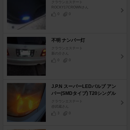
クラウンエステート
ROCKY17CROWNさん
0
0
不明 ナンバー灯
クラウンエステート
新の介さん
0
0
J.P.N スーパーLEDバルブ アン
バー(SMDタイプ) T20シングル
クラウンエステート
@武蔵さん
3
0