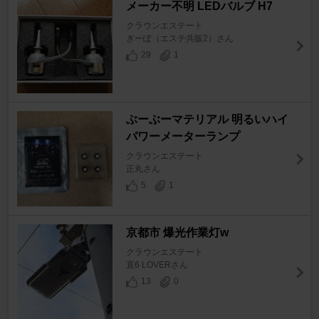
メーカー不明 LEDバルブ H7
クラウンエステート
ぎーぽ（エステ共販2）さん
29
1
ぶーぶーマテリアル 明るいハイ
パワーメーターランプ
クラウンエステート
正丸さん
5
1
京都市 爆光作業灯w
クラウンエステート
直6 LOVERさん
13
0