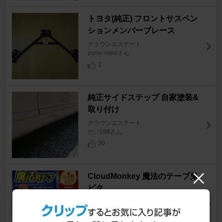
トヨタ(純正) フロントサスペン
ションメンバーブレース
クラウンエステート
yume-mimiさん
2
純正サイドステップ 自家塗装&
取り付け
クラウンエステート
だい198さん
20
CloudMonkey 魔法のテープ鬼
ピタ
クラウンエステート
＊Carlton＊【エステ共販？】さん