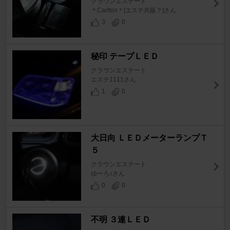
クラウンエステート
＊Carlton＊[エステ共販？]さん
3
0
秘印 テープＬＥＤ
クラウンエステート
エステ1111さん
1
0
大日向 ＬＥＤメーターランプＴ
５
クラウンエステート
ゆーろ♪さん
0
0
不明 ３連ＬＥＤ