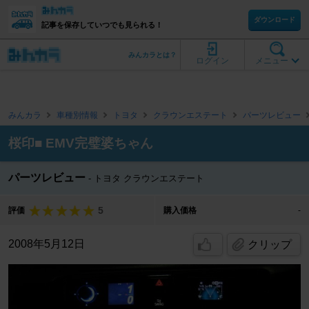
ダウンロード
記事を保存していつでも見られる！
みんカラとは？
ログイン
メニュー
みんカラ
車種別情報
トヨタ
クラウンエステート
パーツレビュー
桜印■ EMV完璧婆ちゃん
パーツレビュー
トヨタ クラウンエステート
5
評価
購入価格
-
2008年5月12日
クリップ