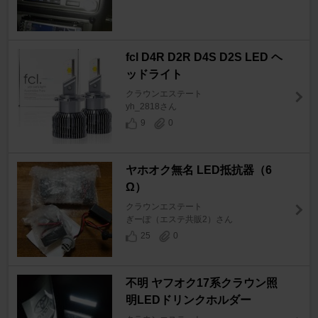
fcl D4R D2R D4S D2S LED ヘ
ッドライト
クラウンエステート
yh_2818さん
9
0
ヤホオク無名 LED抵抗器（6
Ω）
クラウンエステート
ぎーぽ（エステ共販2）さん
25
0
不明 ヤフオク17系クラウン照
明LEDドリンクホルダー