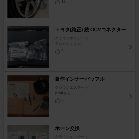
11
トヨタ(純正) 続 OCVコネクター
クラウンエステート
てらやん＋さん
9
自作インナーバッフル
クラウンエステート
jcraftさん
0
ホーン交換
クラウンエステート