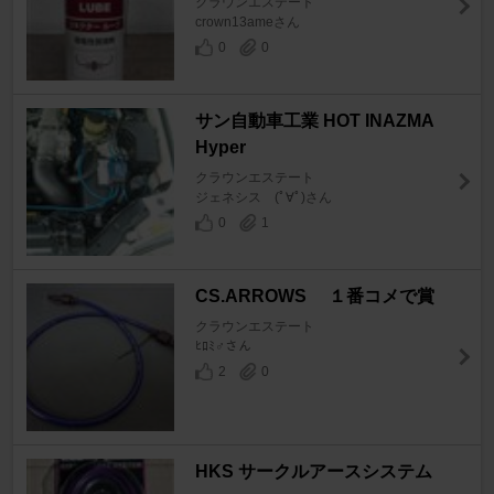
クラウンエステート
crown13ameさん
0
0
サン自動車工業 HOT INAZMA
Hyper
クラウンエステート
ジェネシス (ﾟ∀ﾟ)さん
0
1
CS.ARROWS １番コメで賞
クラウンエステート
ﾋﾛﾐ♂さん
2
0
HKS サークルアースシステム