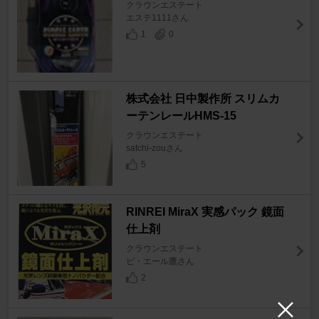
クラウンエステート
エステ1111さん
1
0
株式会社 日中製作所 スリムカ
ーテンレールHMS-15
クラウンエステート
satchi-zouさん
5
RINREI MiraX 実感パック 鏡面
仕上剤
クラウンエステート
ピ・エール鷹さん
2