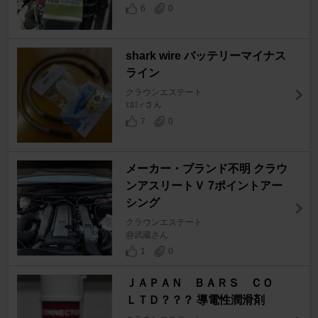
6
0
shark wire バッテリーマイナス
ライン
クラウンエステート
ﾋﾛﾐ♂さん
7
0
メーカー・ブランド不明 クラウ
ンアスリートＶ 7ポイントアー
シング
クラウンエステート
@武蔵さん
1
0
ＪＡＰＡＮ ＢＡＲＳ ＣＯ
ＬＴＤ？？？ 導電性潤滑剤