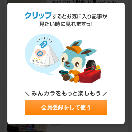
たにぐち自動車 JZ用ハイトル
クオルタネーター
クラウンエステート
あっきー2880さん
4
トムス バンパー
クラウンエステート
のっち★さん
16
AXS CORPORATION DA-15 T
10 レインボー
会員登録をして使う
クラウンエステート
@武蔵さん
2