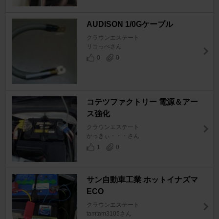
AUDISON 1/0Gケーブル
クラウンエステート
リコっぺさん
0
0
コテツファクトリー 電源＆アー
ス強化
クラウンエステート
かっきぃ・・・さん
1
0
サン自動車工業 ホットイナズマ
ECO
クラウンエステート
tamtam3105さん