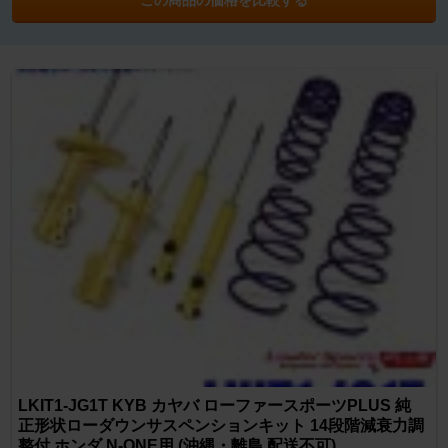
LKIT1-JG1T KYB カヤバ ローファースポーツPLUS 純
正形状ローダウンサスペンションキット 14段階減衰力調
整付 ホンダ N-ONE用 (沖縄・離島 配送不可)