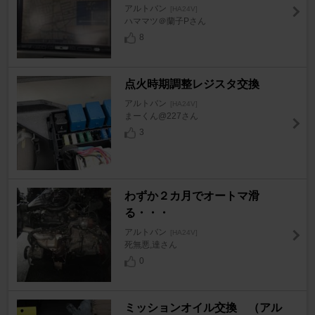
アルトバン
[HA24V]
ハママツ＠蘭子Pさん
8
点火時期調整レジスタ交換
アルトバン
[HA24V]
まーくん@227さん
3
わずか２カ月でオートマ滑
る・・・
アルトバン
[HA24V]
死無悪,達さん
0
ミッションオイル交換 （アル