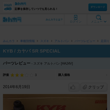
ダウンロード
記事を保存していつでも見られる！
みんカラとは？
ログイン
メニュー
みんカラ
車種別情報
スズキ
アルトバン
パーツレビュー
足回り
KYB / カヤバ SR SPECIAL
パーツレビュー
スズキ アルトバン [HA24V]
3
評価
購入価格
-
2014年6月19日
クリップ