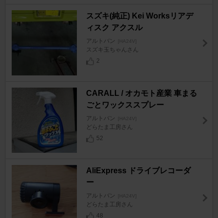
スズキ(純正) Kei Worksリアデ
ィスク アクスル
アルトバン
[HA24V]
スズキ玉ちゃんさん
2
CARALL / オカモト産業 車まる
ごとワックススプレー
アルトバン
[HA24V]
どらたま工房さん
52
AliExpress ドライブレコーダ
ー
アルトバン
[HA24V]
どらたま工房さん
48