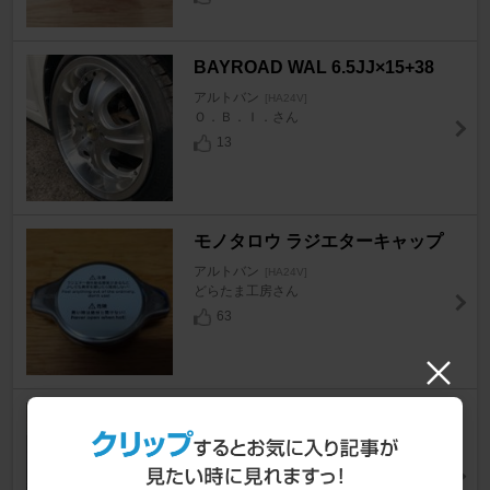
BAYROAD WAL 6.5JJ×15+38
アルトバン
[HA24V]
Ｏ．Ｂ．Ｉ．さん
13
モノタロウ ラジエターキャップ
アルトバン
[HA24V]
どらたま工房さん
63
A-TECH シュナイダー コルサ
ージュ
アルトバン
[HA24V]