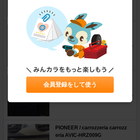
ebityuuさん
1
SUZUKI純正 点火時期調整レジ
スタ、イグニッションレジスタ
アルトバン
[HA24V]
kotori( ･8･ )さん
6
BRIDE ZETA
会員登録をして使う
アルトバン
[HA24V]
729summerさん
1
PIONEER / carrozzeria carrozz
eria AVIC-HRZ009G