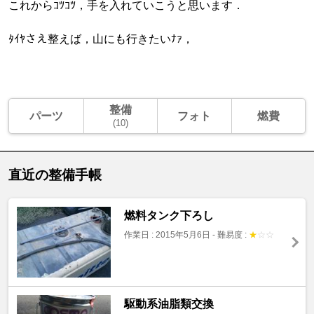
これからｺﾂｺﾂ，手を入れていこうと思います．
ﾀｲﾔさえ整えば，山にも行きたいﾅｧ，
整備
パーツ
フォト
燃費
(10)
直近の整備手帳
燃料タンク下ろし
作業日 : 2015年5月6日
-
難易度 :
★
☆
☆
駆動系油脂類交換