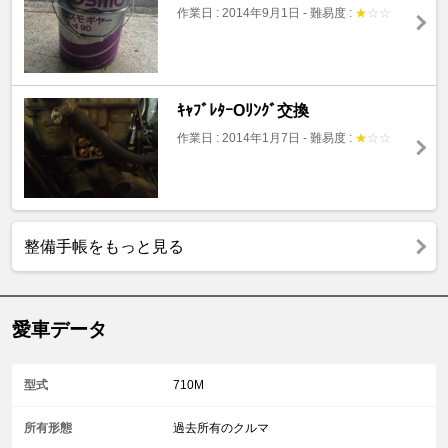
作業日 : 2014年9月1日
-
難易度 :
★
☆
☆
ｷｬﾌﾞﾚﾀｰOﾘﾝｸﾞ交換
作業日 : 2014年1月7日
-
難易度 :
★
☆
☆
整備手帳をもっと見る
愛車データ
型式
710M
所有形態
過去所有のクルマ