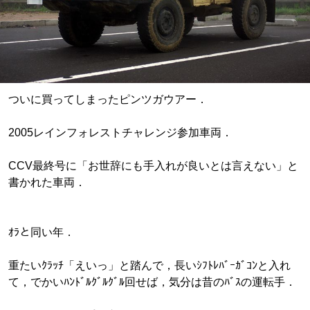
ついに買ってしまったピンツガウアー．
2005レインフォレストチャレンジ参加車両．
CCV最終号に「お世辞にも手入れが良いとは言えない」と
書かれた車両．
ｵﾗと同い年．
重たいｸﾗｯﾁ「えいっ」と踏んで，長いｼﾌﾄﾚﾊﾞｰｶﾞｺﾝと入れ
て，でかいﾊﾝﾄﾞﾙｸﾞﾙｸﾞﾙ回せば，気分は昔のﾊﾞｽの運転手．