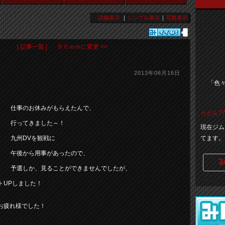
詳細表示
｜
シンプル表示
｜
写真表示
| 記事一覧 |
９０ｍｍに変更 >>
2013年06月16日
「色
仕事のお休みがもらえたんで、
うどん77
行ってきました～！
現在ジム
九州DVを観戦に
てます
午後から用事があったので、
3
予選しか、見ることができませんでしたが、
UPしました！
お疲れ様でした！