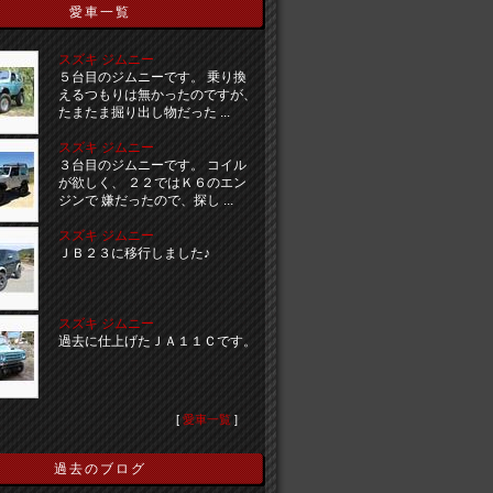
愛車一覧
スズキ ジムニー
５台目のジムニーです。 乗り換
えるつもりは無かったのですが、
たまたま掘り出し物だった ...
スズキ ジムニー
３台目のジムニーです。 コイル
が欲しく、 ２２ではＫ６のエン
ジンで 嫌だったので、探し ...
スズキ ジムニー
ＪＢ２３に移行しました♪
スズキ ジムニー
過去に仕上げたＪＡ１１Ｃです。
[
愛車一覧
]
過去のブログ