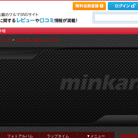
ログ一覧
>
JSTC九州 観戦 [うどん777]
！
フォトアルバム
ラップタイム
▼メニュー