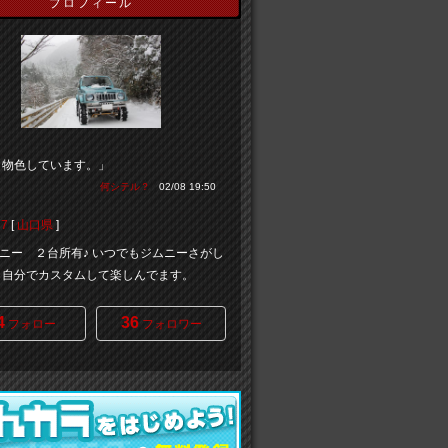
プロフィール
々物色しています。」
何シテル？
02/08 19:50
7
[
山口県
]
ニー ２台所有♪ いつでもジムニーさがし
。 自分でカスタムして楽しんでます。
4
36
フォロー
フォロワー