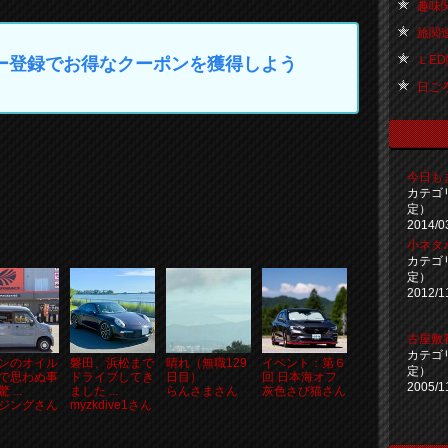
趣味関連
旅関連 
ＬED関
マイカー登録でお得なクーポンを獲得しよう
日ごろ
今日も
カテゴ
定）
2014/0
小ネタ
カテゴ
定）
2012/1
古屋敷
カテゴ
ンのオイル
磐田、浜松まで
晴れ（無職129
イベント：第６
定）
で思わぬ事
ドライブしてき
日目）
回 日本海オフ
2005/1
 ...
ました ...
らんさまさん
灰色さび猫さん
ジングさん
myzkdive1さん