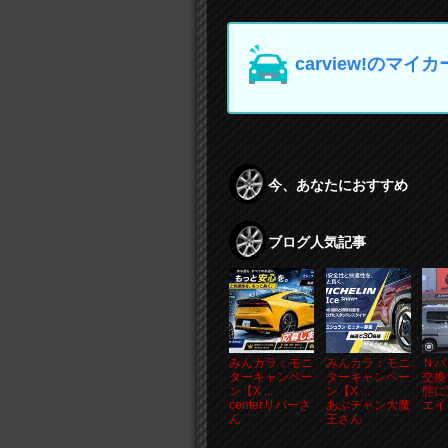
carview!の
今、あなたにおすすめ
ブログ人気記事
みんカラ：モニ
みんカラ：モニ
Ｎバ
ターキャンペー
ターキャンペー
交換
ン【X ...
ン【X ...
態に驚
centerリバーさ
あぶチャン大魔
エイ
ん
王さん