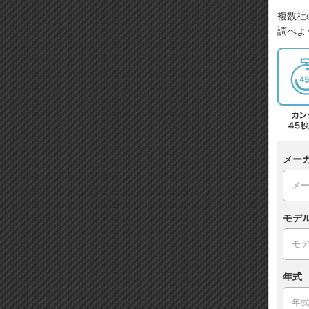
複数社
調べよ
メー
モデ
年式