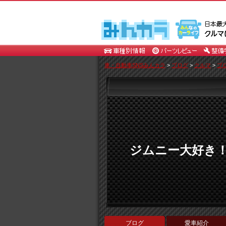
車・自動車SNSみんカラ
>
ブログ
>
クルマ
>
ブ
ジムニー大好き
ブログ
愛車紹介