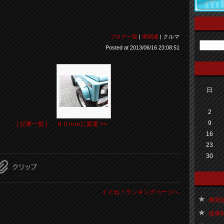
ブログ一覧
|
車関連
| クルマ
Posted at 2013/06/16 23:08:51
日
2
9
| 記事一覧 |
９０ｍｍに変更 >>
16
23
30
イイね！ランキングページへ
車関連 
洗車関連