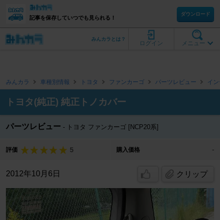
ダウンロード
記事を保存していつでも見られる！
みんカラとは？
ログイン
メニュー
みんカラ
車種別情報
トヨタ
ファンカーゴ
パーツレビュー
イン
トヨタ(純正) 純正トノカバー
パーツレビュー
トヨタ ファンカーゴ [NCP20系]
5
評価
購入価格
-
2012年10月6日
クリップ