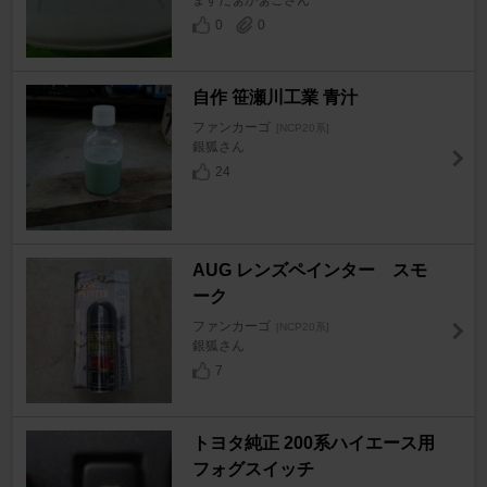
ますたぁかぁごさん
0
0
自作 笹瀬川工業 青汁
ファンカーゴ
[NCP20系]
銀狐さん
24
AUG レンズペインター スモ
ーク
ファンカーゴ
[NCP20系]
銀狐さん
7
トヨタ純正 200系ハイエース用
フォグスイッチ