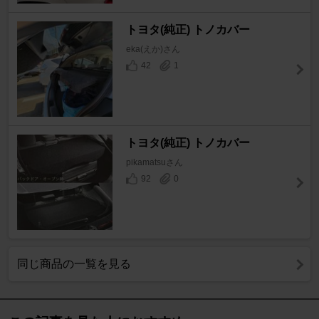
トヨタ(純正) トノカバー
eka(えか)さん
42
1
トヨタ(純正) トノカバー
pikamatsuさん
92
0
同じ商品の一覧を見る