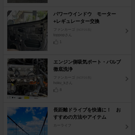
パワーウインドウ モーター
+レギュレーター交換
ファンカーゴ
[NCP20系]
toppopさん
1
エンジン側吸気ポート・バルブ
徹底洗浄
ファンカーゴ
[NCP20系]
hoku_kさん
8
長距離ドライブを快適に！ お
すすめの方法やアイテム
カーライフ