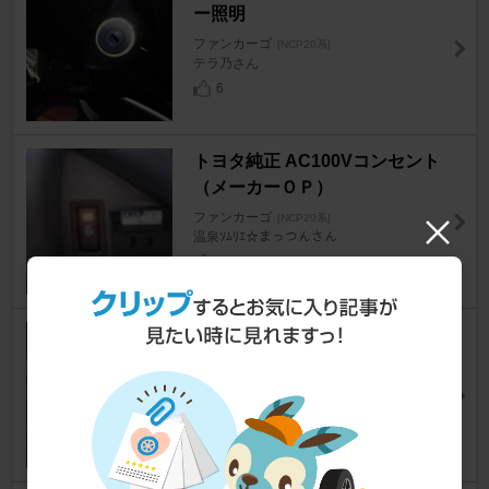
ー照明
ファンカーゴ
[NCP20系]
テラ乃さん
6
トヨタ純正 AC100Vコンセント
（メーカーＯＰ）
ファンカーゴ
[NCP20系]
温泉ｿﾑﾘｴ☆まっつんさん
0
KUMHO MARSHAL MH15
ファンカーゴ
[NCP20系]
@信者さん
22