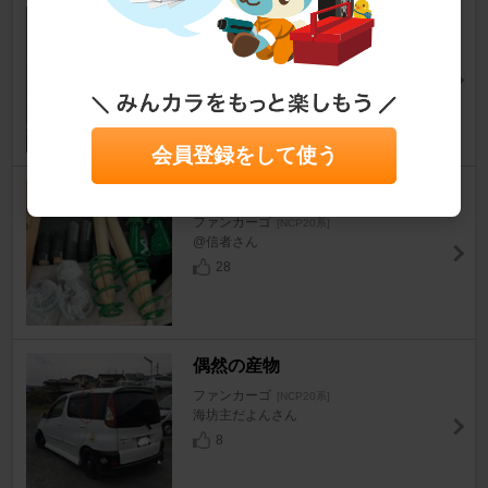
トヨタ(純正) サーモスタット
ファンカーゴ
[NCP20系]
銀狐さん
7
会員登録をして使う
TEIN STREET BASIS Z
ファンカーゴ
[NCP20系]
@信者さん
28
偶然の産物
ファンカーゴ
[NCP20系]
海坊主だよんさん
8