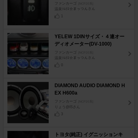
ファンカーゴ
[NCP20系]
温泉ｿﾑﾘｴ☆まっつんさん
1
YELEW 1DINサイズ・４連オー
ディオメーター(DV-1000)
ファンカーゴ
[NCP20系]
温泉ｿﾑﾘｴ☆まっつんさん
0
DIAMOND AUDIO DIAMOND H
EX H600a
ファンカーゴ
[NCP20系]
りょう@ISさん
3
トヨタ(純正) イグニッションキ