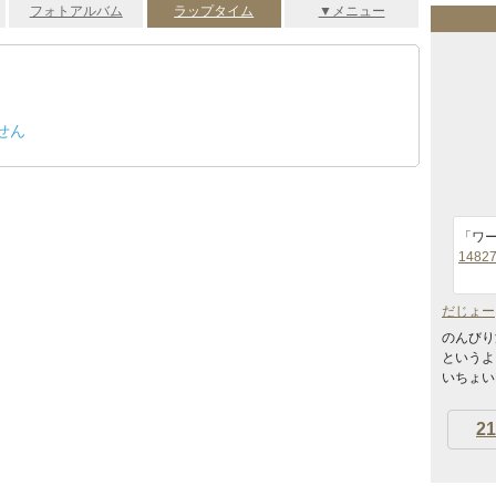
フォトアルバム
ラップタイム
▼メニュー
せん
「ワ
14827
だじょー
のんびり
というよ
いちょい
21