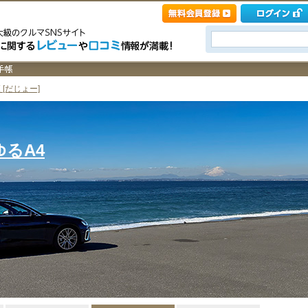
[だじょー]
ゆるA4