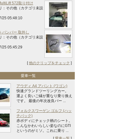
MultiLift 572取り付け
リ：その他（カテゴリ未設
7/25 05:48:10
トバンパー 取外し
リ：その他（カテゴリ未設
7/25 05:45:29
[
他のクリップをチェック
]
愛車一覧
アウディ A4 アバント (ワゴン)
快速グランドツーリングカー。
運よく良いご縁が重なり乗り換え
です。 最後の年次改良バー ...
フォルクスワーゲン ゴルフ (ハッ
チバック)
赤ボディにチェック柄のシート。
こんなかわいらしい姿なのにGTI
というのがミソ。これに乗り ...
[
愛車一覧
]