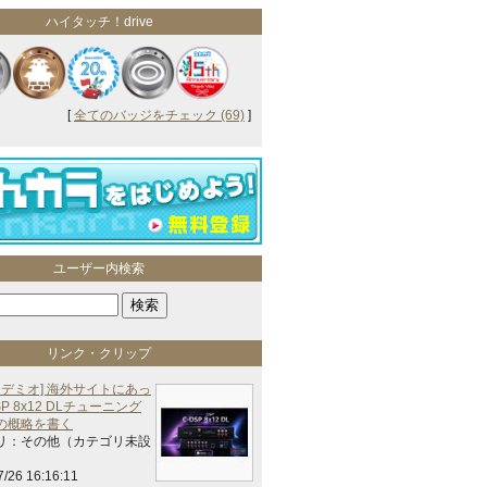
ハイタッチ！drive
[
全てのバッジをチェック (69)
]
ユーザー内検索
リンク・クリップ
 デミオ] 海外サイトにあっ
SP 8x12 DLチューニング
の概略を書く
リ：その他（カテゴリ未設
7/26 16:16:11