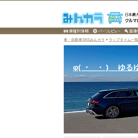
車・自動車SNSみんカラ
>
ラップタイム一覧 
φ( ・ _・ ) ゆる