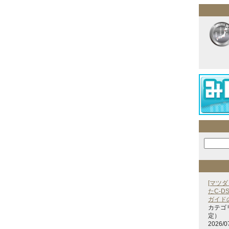
[マツダ
たC-D
ガイド
カテゴ
定）
2026/0