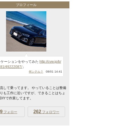
プロフィール
ーケーションをやってみた
http://cvw.jp/b/
81/49222087/
」
何シテル？
08/01 14:41
流して乗ってます。 やっていることは整備
りも工作に近いですが、できることはちょ
DIYで作業してます。
9
262
フォロー
フォロワー