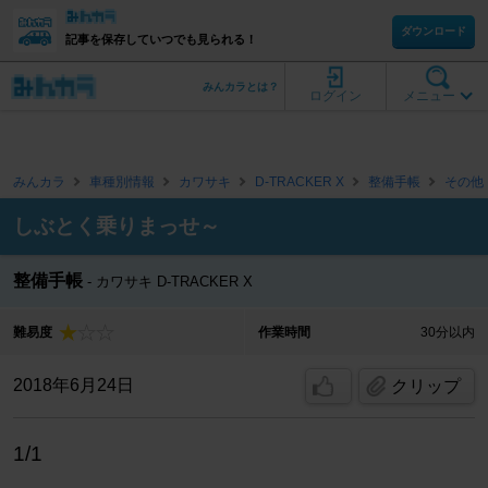
ダウンロード
記事を保存していつでも見られる！
みんカラとは？
ログイン
メニュー
みんカラ
車種別情報
カワサキ
D-TRACKER X
整備手帳
その他
しぶとく乗りまっせ～
整備手帳
カワサキ D-TRACKER X
難易度
作業時間
30分以内
2018年6月24日
クリップ
1/1