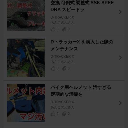
交換 可倒式 調整式 SSK SPEE
DRA スピードラ
D-TRACKER X
あんこのぶさん
3
0
DトラッカーX を購入した際の
メンテナンス
D-TRACKER X
あんこのぶさん
3
0
バイク用ヘルメット 汚すぎる
定期的な清掃を
D-TRACKER X
あんこのぶさん
2
0