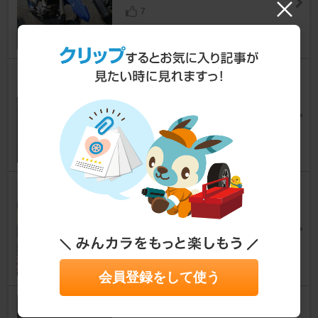
7
フロントフォークをOHしまし
た
D-TRACKER X
にぢまるさん
19
MF-BDVR004 取り付け MUFU
MAXWIN ヘルメット取り付け
ミラーマウント Wi-F
D-TRACKER X
あんこのぶさん
3
会員登録をして使う
SPIRAL ハイシート