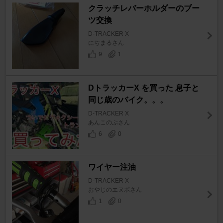
クラッチレバーホルダーのブー
ツ交換
D-TRACKER X
にぢまるさん
9
1
DトラッカーX を買った 息子と
同じ歳のバイク。。。
D-TRACKER X
あんこのぶさん
6
0
ワイヤー注油
D-TRACKER X
おやじのエヌボさん
1
0