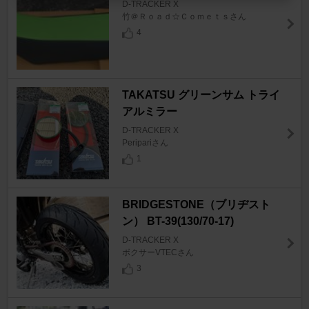
D-TRACKER X
竹＠Ｒｏａｄ☆Ｃｏｍｅｔｓさん
4
TAKATSU グリーンサム トライ
アルミラー
D-TRACKER X
Peripariさん
1
BRIDGESTONE（ブリヂスト
ン） BT-39(130/70-17)
D-TRACKER X
ボクサーVTECさん
3