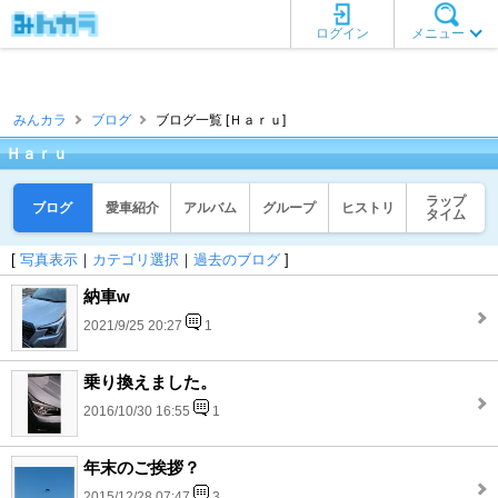
ログイン
メニュー
みんカラ
ブログ
ブログ一覧 [Ｈａｒｕ]
Ｈａｒｕ
ラップ
ブログ
愛車紹介
アルバム
グループ
ヒストリ
タイム
[
写真表示
｜
カテゴリ選択
｜
過去のブログ
]
納車w
2021/9/25 20:27
1
乗り換えました。
2016/10/30 16:55
1
年末のご挨拶？
2015/12/28 07:47
3