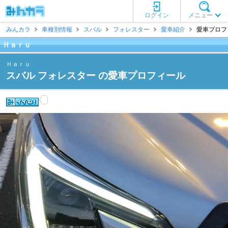
ログイン
メニュー
みんカラ
車種別情報
スバル
フォレスター
愛車紹介
愛車プロフィ
Ｈａｒｕ
Ｈａｒｕ
スバル フォレスター の愛車プロフィール