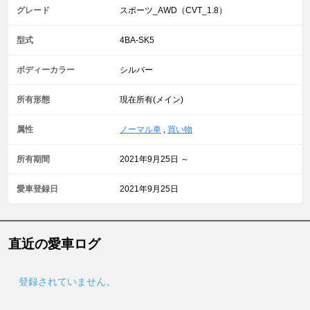
グレード
スポーツ_AWD（CVT_1.8）
型式
4BA-SK5
ボディーカラー
シルバー
所有形態
現在所有(メイン)
属性
ノーマル車
,
買い物
所有期間
2021年9月25日 ～
愛車登録日
2021年9月25日
直近の愛車ログ
登録されていません。