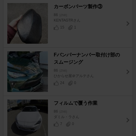
カーボンパーツ製作③
86
[ZN6]
KENTAGTRさん
15
1
Fバンパーナンバー取付け部の
スムージング
86
[ZN6]
ひからせ屋＠アルテさん
24
0
フィルムで覆う作業
86
[ZN6]
ダミル・ラさん
7
0