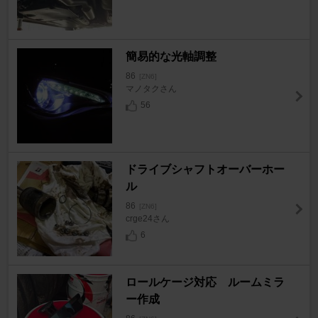
簡易的な光軸調整
86
[ZN6]
マノタクさん
56
ドライブシャフトオーバーホー
ル
86
[ZN6]
crge24さん
6
ロールケージ対応 ルームミラ
ー作成