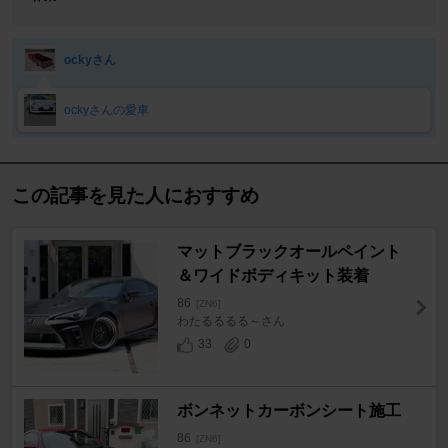
ockyさん
ockyさんの愛車
この記事を見た人におすすめ
マットブラックオールペイント
＆ワイドボディキット装着
86
[ZN6]
わたるるるる～さん
33
0
ボンネットカーボンシート施工
86
[ZN6]