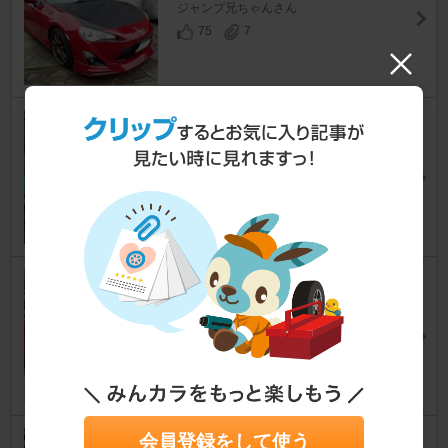
ジャンプ兄ちゃんさん
75
7
86 全塗装 ＋ ワイド化
86
[ZN6]
HARU@86さん
30
1
サイドモール塗装
86
[ZN6]
しじみ＠86GTLさん
39
1
会員登録をして使う
ドアミラークリヤー塗装(=ﾟωﾟ)