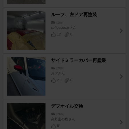
ルーフ、左ドア再塗装
86
[ZN6]
coffeesugarさん
12
0
サイドミラーカバー再塗装
86
[ZN6]
おざさん
21
0
デフオイル交換
86
[ZN6]
高野山の鹿さん
8