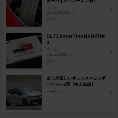
ターパネル（カーボン調）
86
[ZN6]
Works囃師＠86さん
12
BLITZ Power Thro NA BPTN0
0
86
[ZN6]
exicoast2000さん
14
走りが楽しいオススメ中古スポ
ーツカー3選【輸入車編】
カーライフ