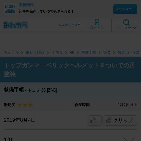
ダウンロード
記事を保存していつでも見られる！
みんカラとは？
ログイン
メニュー
みんカラ
車種別情報
トヨタ
86
整備手帳
外装
外装
塗装
トップガンマーベリックヘルメット＆ついでの再
塗装
整備手帳
トヨタ 86 [ZN6]
難易度
作業時間
12時間以上
2019年8月4日
クリップ
1/8