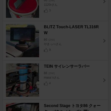
86
[ZN6]
1120rさん
3
BLITZ Touch-LASER TL316R
W
86
[ZN6]
やきっぺさん
9
TEIN サイレンサーラバー
86
[ZN6]
masa`sさん
4
Second Stage トヨタ86 クォー