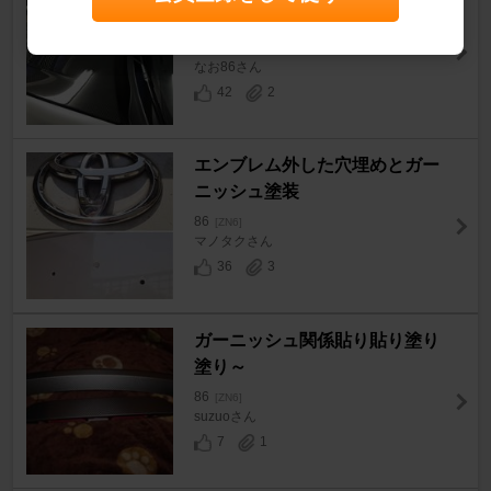
ﾉ
86
[ZN6]
なお86さん
42
2
エンブレム外した穴埋めとガー
ニッシュ塗装
86
[ZN6]
マノタクさん
36
3
ガーニッシュ関係貼り貼り塗り
塗り～
86
[ZN6]
suzuoさん
7
1