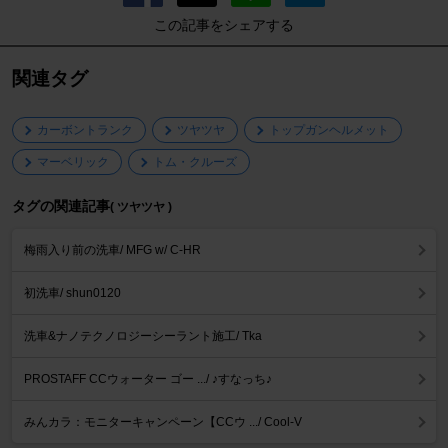
この記事をシェアする
関連タグ
カーボントランク
ツヤツヤ
トップガンヘルメット
マーベリック
トム・クルーズ
タグの関連記事
( ツヤツヤ )
梅雨入り前の洗車/ MFG w/ C-HR
初洗車/ shun0120
洗車&ナノテクノロジーシーラント施工/ Tka
PROSTAFF CCウォーター ゴー .../ ♪すなっち♪
みんカラ：モニターキャンペーン【CCウ .../ Cool-V