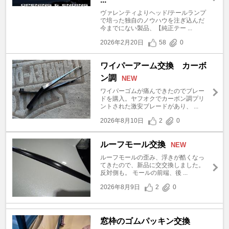
ヴァレンティよりヘッド/テールランプ
で培った独自のノウハウを注ぎ込んだ
今までにない製品、【純正テー ...
2026年2月20日
58
0
ワイパーアーム交換 カーボ
ン調
NEW
ワイパーゴムが痛んできたのでブレー
ドを購入。ヤフオクでカーボン調プリ
ントされた激安ブレードがあり、 ...
2026年8月10日
2
0
ルーフモール交換
NEW
ルーフモールの歪み、浮きが酷くなっ
てきたので、新品に交交換しました。
反対側も。 モールの前端、後 ...
2026年8月9日
2
0
窓枠のゴムパッキン交換