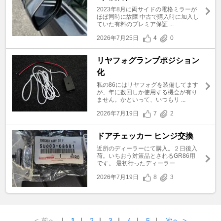
2023年8月に両サイドの電格ミラーが
ほぼ同時に故障 中古で購入時に加入し
ていた有料のプレミア保証 ...
2026年7月25日
4
0
リヤフォグランプポジション
化
私の86にはリヤフォグを装備してます
が、年に数回しか使用する機会が有り
ません。かといって、いつもリ ...
2026年7月19日
7
2
ドアチェッカー ヒンジ交換
近所のディーラーにて購入。２日後入
荷。いちおう対策品とされるGR86用
です。 最初行ったディーラー ...
2026年7月19日
8
3
<
前へ
｜
1
｜
2
｜
3
｜
4
｜
5
｜
次へ
>