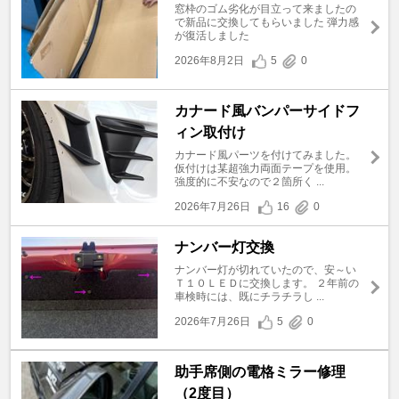
窓枠のゴム劣化が目立って来ましたの
で新品に交換してもらいました 弾力感
が復活しました
2026年8月2日
5
0
カナード風バンパーサイドフ
ィン取付け
カナード風パーツを付けてみました。
仮付けは某超強力両面テープを使用。
強度的に不安なので２箇所く ...
2026年7月26日
16
0
ナンバー灯交換
ナンバー灯が切れていたので、安～い
Ｔ１０ＬＥＤに交換します。 ２年前の
車検時には、既にチラチラし ...
2026年7月26日
5
0
助手席側の電格ミラー修理
（2度目）