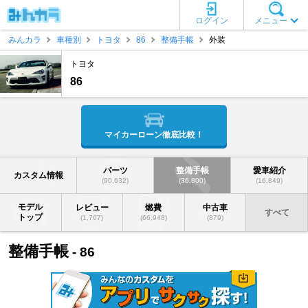
ログイン
メニュー
みんカラ
車種別
トヨタ
86
整備手帳
外装
トヨタ
86
マイカーローン徹底比較！
パーツ
整備手帳
愛車紹介
カスタム情報
(90,632)
(36,800)
(16,849)
モデル
レビュー
燃費
中古車
すべて
トップ
(1,767)
(66,948)
(879)
整備手帳
- 86