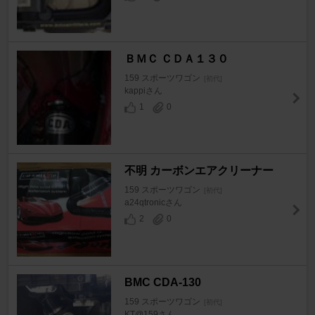
ＢＭＣ ＣＤＡ１３０
159 スポーツワゴン
[初代]
kappiさん
1
0
不明 カーボンエアクリーナー
159 スポーツワゴン
[初代]
a24qtronicさん
2
0
BMC CDA-130
159 スポーツワゴン
[初代]
KT@159さん