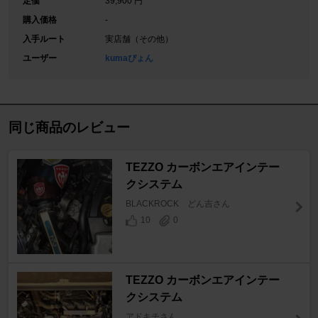
定価
39,900 円
購入価格
-
入手ルート
実店舗（その他）
ユーザー
kumaぴょん
同じ商品のレビュー
TEZZO カーボンエアインテー
クシステム
BLACKROCK どん吉さん
10
0
TEZZO カーボンエアインテー
クシステム
アドキチさん