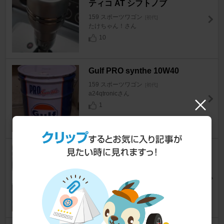
ティコ AT シフトノブ
159 スポーツワゴン
[初代]
たけちゃん！さん
10
Gulf PRO synthe 10W40
159 スポーツワゴン
[初代]
a24qtronicさん
1
KAiWEETS バッテリーテスタ
ー KVB-01
159 スポーツワゴン
[初代]
a24qtronicさん
4