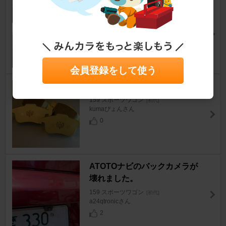
アルファロメオ(純正) Alfa166
純正ブレンボキャリパー
159 スポーツワゴン
[初代]
かっしー159さん
9
会員登録をして使う
TEZZO CLEAN SPORTS
159 スポーツワゴン
[初代]
kumaぴょんさん
0
ATOTOナビのバックカメラが
壊れました。
159 スポーツワゴン
[初代]
a24qtronicさん
2