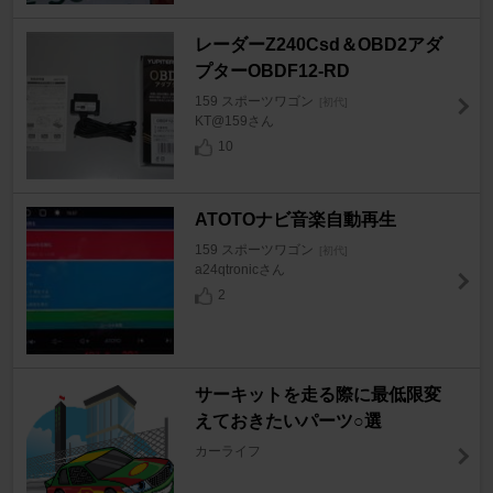
レーダーZ240Csd＆OBD2アダ
プターOBDF12-RD
159 スポーツワゴン
[初代]
KT@159さん
10
ATOTOナビ音楽自動再生
159 スポーツワゴン
[初代]
a24qtronicさん
2
サーキットを走る際に最低限変
えておきたいパーツ○選
カーライフ