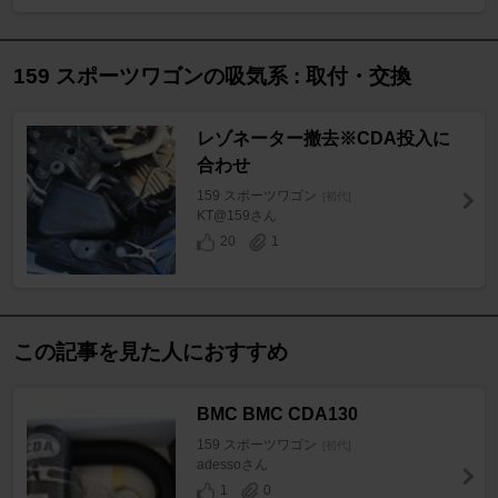
159 スポーツワゴンの吸気系 : 取付・交換
レゾネーター撤去※CDA投入に
合わせ
159 スポーツワゴン
[初代]
KT@159さん
20
1
この記事を見た人におすすめ
BMC BMC CDA130
159 スポーツワゴン
[初代]
adessoさん
1
0