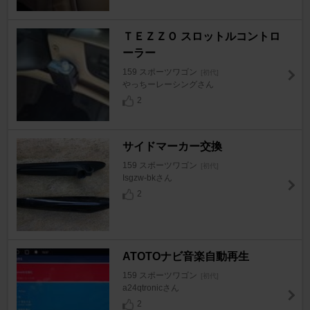
ＴＥＺＺＯ スロットルコントロ
ーラー
159 スポーツワゴン
[初代]
やっちーレーシングさん
2
サイドマーカー交換
159 スポーツワゴン
[初代]
Isgzw-bkさん
2
ATOTOナビ音楽自動再生
159 スポーツワゴン
[初代]
a24qtronicさん
2