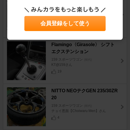
N 欧州車用バッテリー
159 スポーツワゴン
[初代]
a24qtronicさん
会員登録をして使う
5
Flamingo〈Girasole〉 シフト
エクステンション
159 スポーツワゴン
[初代]
KT@159さん
19
NITTO NEOテクGEN 235/30ZR
20
159 スポーツワゴン
[初代]
チョイ悪面【Choiwaru Men】さん
4