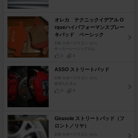
オレカ テクニックイデアル O
rqueハイパフォーマンスブレー
キパッド ベーシック
159 スポーツワゴン
[初代]
やっちーレーシングさん
0
0
ASSO ストリートパッド
159 スポーツワゴン
[初代]
@ぎんたさん
0
0
Girasole ストリートパッド（フ
ロント／リヤ）
159 スポーツワゴン
[初代]