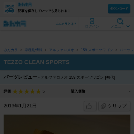
ダウンロード
記事を保存していつでも見られる！
みんカラとは？
ログイン
メニュー
みんカラ
車種別情報
アルファロメオ
159 スポーツワゴン
パーツレ
TEZZO CLEAN SPORTS
パーツレビュー
アルファロメオ 159 スポーツワゴン [初代]
5
評価
購入価格
-
2013年1月21日
クリップ