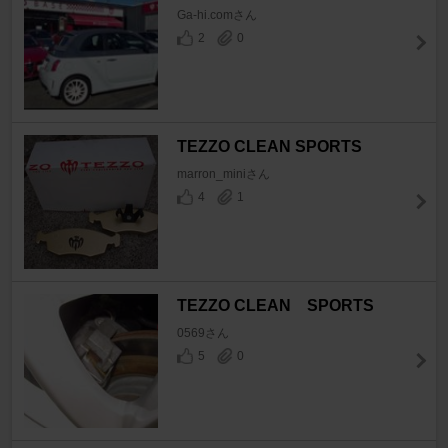
Ga-hi.comさん
2
0
TEZZO CLEAN SPORTS
marron_miniさん
4
1
TEZZO CLEAN SPORTS
0569さん
5
0