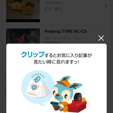
Ga-hi.comさん
0
0
Projectμ TYPE HC-CS
159 スポーツワゴン
[初代]
KT@159さん
14
0
breni sport
159 スポーツワゴン
[初代]
toyo。さん
5
0
エナジーウィズ LN4 Tuflong E