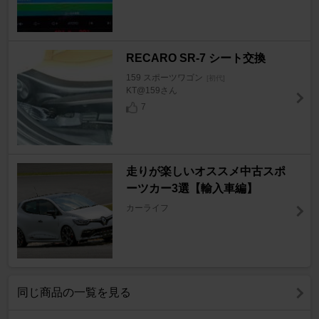
RECARO SR-7 シート交換
159 スポーツワゴン
[初代]
KT@159さん
7
走りが楽しいオススメ中古スポ
ーツカー3選【輸入車編】
カーライフ
同じ商品の一覧を見る