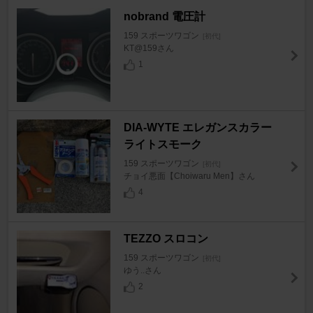
nobrand 電圧計
159 スポーツワゴン
[初代]
KT@159さん
1
DIA-WYTE エレガンスカラー
ライトスモーク
159 スポーツワゴン
[初代]
チョイ悪面【Choiwaru Men】さん
4
TEZZO スロコン
159 スポーツワゴン
[初代]
ゆう..さん
2