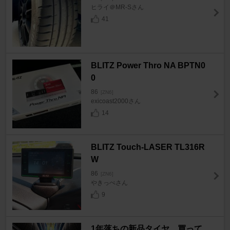
ヒライ＠MR-Sさん
41
BLITZ Power Thro NA BPTN0
0
86
[ZN6]
exicoast2000さん
14
BLITZ Touch-LASER TL316R
W
86
[ZN6]
やきっぺさん
9
1年落ちの新品タイヤ、買って