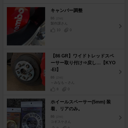
キャンバー調整
86
[ZN6]
製作課さん
10
0
【86 GR】ワイドトレッドスペ
ーサー取り付け⇒戻し…【KYO
-EI】
86
[ZN6]
～みなも～さん
8
0
ホイールスペーサー(5mm) 装
着、リアのみ。
86
[ZN6]
コギスケさん