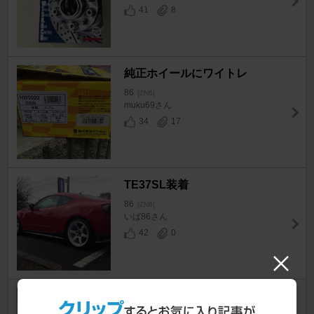
41
8
純正ホイールにワイトレ
86
[ZN6]
muku69さん
34
17
TE37SL装着
86
[ZN6]
いば86さん
42
0
F20mm R25mmワイトレ取り
付け(づ￣ ³￣)づ