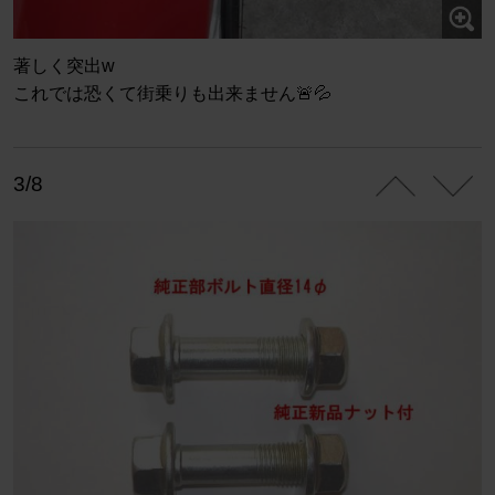
著しく突出w
これでは恐くて街乗りも出来ません🚨💦
3/8