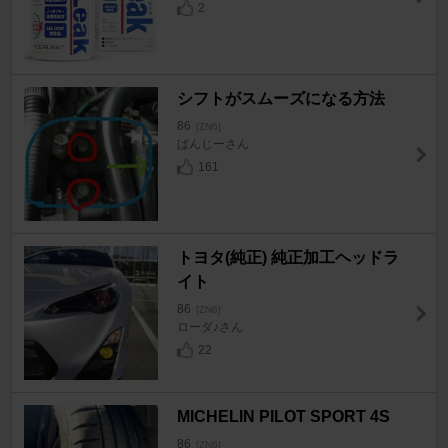
2
シフトがスムーズになる方法
86
[ZN6]
ぱんじーさん
161
トヨタ(純正) 純正加工ヘッドラ
イト
86
[ZN6]
ローダ♪さん
22
MICHELIN PILOT SPORT 4S
86
[ZN6]