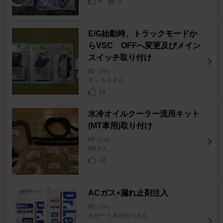
9
0
E/G始動時、トラックモードか
らVSC OFFへ変更及びメイン
スイッチ取り付け
86
[ZN6]
Ｒ－５０さん
10
水冷オイルクーラー流用キット
(MT車用)取り付け
86
[ZN6]
st3さん
13
ACガス+漏れ止剤注入
86
[ZN6]
ちがーう木のやつさん