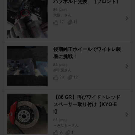
ハブボルト交換 （フロント）
86
[ZN6]
大阪。さん
17
11
後期純正ホイールでワイトレ装
着に挑戦！
86
[ZN6]
@和栗さん
29
12
【86 GR】再びワイドトレッド
スペーサー取り付け【KYO-E
I】
86
[ZN6]
～みなも～さん
9
1