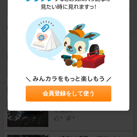
86
[ZN6]
jack-jpさん
46
5
ワイドトレッドスペーサー前輪
86
[ZN6]
VAN44さん
12
3
20mmワイドトレッドスペーサ
会員登録をして使う
ー装着
86
[ZN6]
をつあさん
4
4