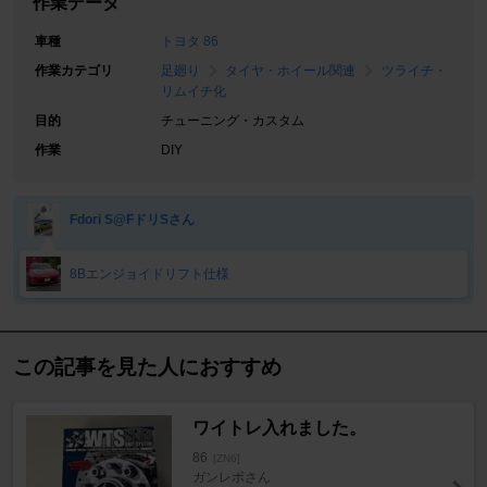
作業データ
車種
トヨタ 86
作業カテゴリ
足廻り
タイヤ・ホイール関連
ツライチ・
リムイチ化
目的
チューニング・カスタム
作業
DIY
Fdori S@FドリSさん
8Bエンジョイドリフト仕様
この記事を見た人におすすめ
ワイトレ入れました。
86
[ZN6]
ガンレボさん