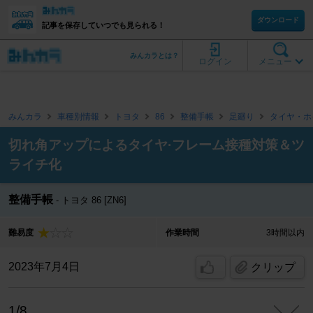
ダウンロード
記事を保存していつでも見られる！
みんカラとは？
ログイン
メニュー
みんカラ
車種別情報
トヨタ
86
整備手帳
足廻り
タイヤ・ホ
切れ角アップによるタイヤ·フレーム接種対策＆ツ
ライチ化
整備手帳
トヨタ 86 [ZN6]
難易度
作業時間
3時間以内
2023年7月4日
クリップ
1/8