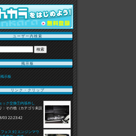
ユーザー内検索
掲示板
の掲示板
リンク・クリップ
ョック交換①内張外し
リ：その他（カテゴリ未設
8/03 22:23:42
ラフェスタ] エンジンマウ