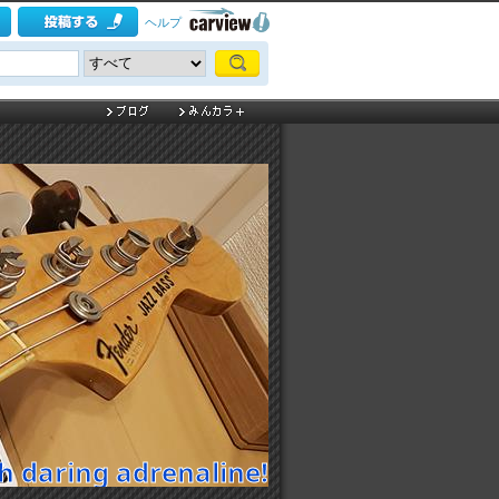
ヘルプ
 daring adrenaline!