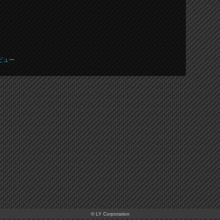
ビュー
© LY Corporation