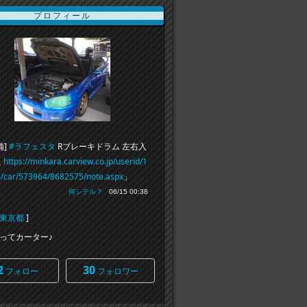
プロフィール
備]
#ラフェスタ
Rブレーキドラム 左右入
え
https://minkara.carview.co.jp/userid/1
/car/573964/8682575/note.aspx
」
何シテル？
06/15 00:38
東京都
]
ってカーター♪
2
30
フォロー
フォロワー