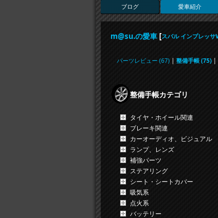
ブログ
愛車紹介
m@su.の愛車
[
スバル インプレッサ
パーツレビュー (67)
|
整備手帳 (75)
|
整備手帳カテゴリ
タイヤ・ホイール関連
ブレーキ関連
カーオーディオ、ビジュアル
ランプ、レンズ
補強パーツ
ステアリング
シート・シートカバー
吸気系
点火系
バッテリー