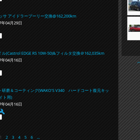
ッサ アイドラープーリー交換@162,200km
17年04月29日
Castrol EDGE RS 10W-50)&フィルタ交換＠162,035km
17年04月16日
研磨＆コーティング(WAKO'S V340 ハードコート復元キッ
イト用)
17年04月16日
1
2
3
4
5
6
...