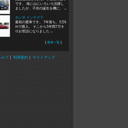
です。 海に山にいろいろ活躍し
ましたが、子供の誕生を機に、 ...
ホンダ インテグラ
最初の愛車です。 7年落ち、5万k
mで購入。 そこから5年間7万キ
ロお世話になりました ...
[
愛車一覧
]
ヘルプ
｜
利用規約
｜
サイトマップ