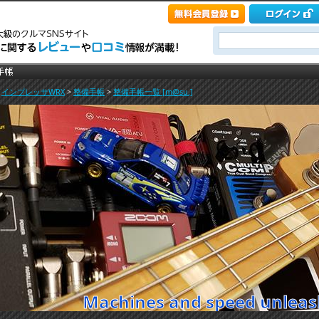
>
インプレッサWRX
>
整備手帳
>
整備手帳一覧 [m@su.]
Machines and speed unleash