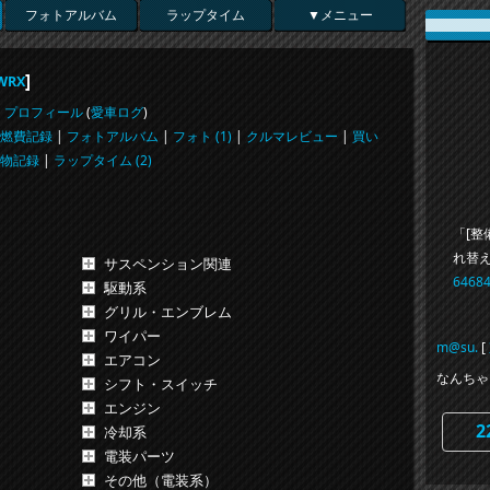
フォトアルバム
ラップタイム
▼メニュー
]
WRX
プロフィール
(
愛車ログ
)
燃費記録
|
フォトアルバム
|
フォト (1)
|
クルマレビュー
|
買い
物記録
|
ラップタイム (2)
「[整
れ替
サスペンション関連
64684
駆動系
グリル・エンブレム
ワイパー
m@su.
[
エアコン
なんちゃ
シフト・スイッチ
エンジン
2
冷却系
電装パーツ
その他（電装系）