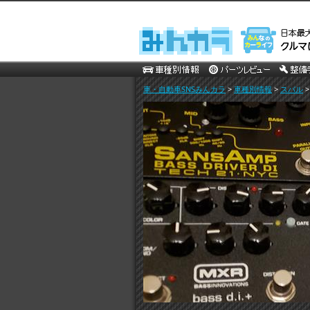
車・自動車SNSみんカラ
>
車種別情報
>
スバル