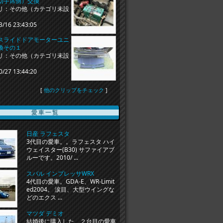
助手席側）交換
リ：その他（カテゴリ未設
3/16 23:43:05
スライドドアモーターユニ
換その１
リ：その他（カテゴリ未設
0/27 13:44:20
[
他のクリップをチェック
]
愛車一覧
日産 ラフェスタ
3代目の愛車。。ラフェスタ ハイ
ウェイスター(B30) サファイアブ
ルーです。2010/ ...
スバル インプレッサWRX
4代目の愛車。GDA-E、WR-Limit
ed2004。 涙目、大型ウイングな
どのエクス ...
マツダ デミオ
結婚後に購入した、２台目の愛車