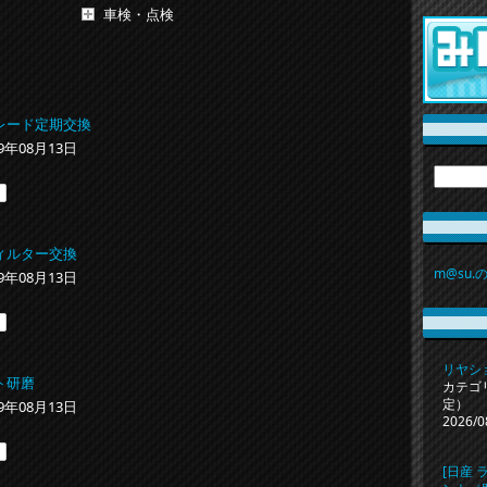
車検・点検
レード定期交換
19年08月13日
ィルター交換
m@su.
19年08月13日
リヤシ
ト研磨
カテゴ
定）
19年08月13日
2026/0
[日産 