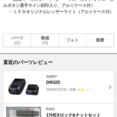
ルボネン選手サイン刻印入り、アルミケース付）
・ ＬＥＤオリジナルレンザーライト（アルミケース付）
パーツ
整備
フォト
燃費
(67)
(75)
直近のパーツレビュー
AUKEY
DR02D
2018年5月3日
-
評価 :
★
★
☆
☆
☆
RAYS
17HEXロック&ナットセット