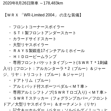
2020年8月26日降車 ～178,483km
【ＷＲＸ 「WR-Limited 2004」 の主な装備】
・ フロントコーナースポイラー
・ ＳＴＩ製フロントアンダースカート
・ カラードサイドスカート
・ 大型リヤスポイラー
・ ＲＡＹＳ製鍛造17インチアルミホイール
・ ＨＩＤロービームランプ
・ 専用フロントバケットタイプシート(ＳＷＲＴ＊1刺繍
入り)［フロント：アルカンターラ＊2（ブルー）＆ジャー
ジ、リヤ：トリコット（ブルー）＆ジャージ］
・ ドアトリム（ブルー）
・ アルミパッド付スポーツペダル＜ＭＴ車＞
・ 専用アルミシフトノブ(ＳＷＲＴロゴ入り) ＜ＭＴ車＞
・ ＳＷＲＴステッカー（フォグランプカバー／フロント
ドア／大型リヤスポイラー）＆オーナメント（リヤ）
・ 記念キーホルダー（ペター・ソルベルグ／ミッコ・ヒ