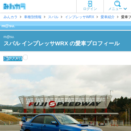
ログイン
メニュー
みんカラ
車種別情報
スバル
インプレッサWRX
愛車紹介
愛車プ
m@su.
m@su.
スバル インプレッサWRX の愛車プロフィール