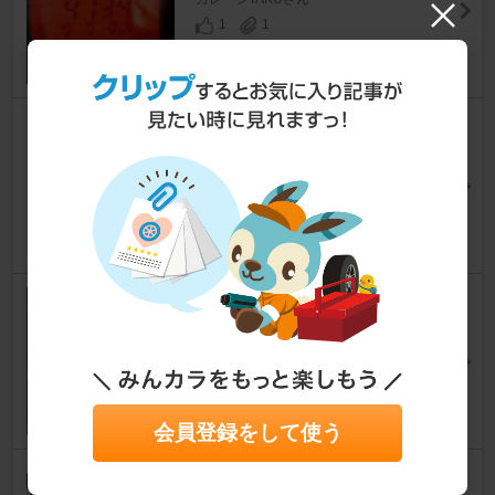
1
1
エンジンオイル交換【備忘録】
ソニカ
[L405S/415S]
ibikingさん
6
0
オイルエレメント交換
ソニカ
[L405S/415S]
かまっつぉさん
3
0
会員登録をして使う
エンジンオイル交換メモ