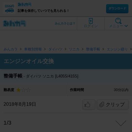
ダウンロード
記事を保存していつでも見られる！
みんカラとは？
ログイン
メニュー
みんカラ
車種別情報
ダイハツ
ソニカ
整備手帳
エンジン廻り
エンジンオイル交換
整備手帳
ダイハツ ソニカ [L405S/415S]
難易度
作業時間
30分以内
2018年8月19日
クリップ
1/3