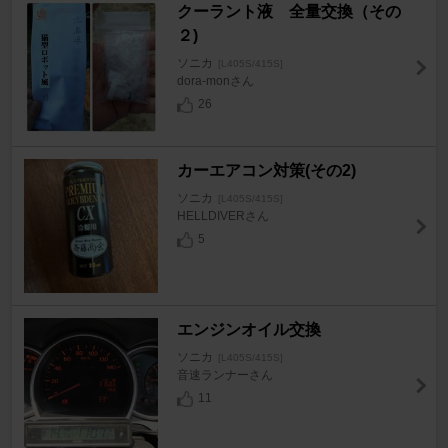
クーラント液 全量交換（その
２)
ソニカ
[L405S/415S]
dora-monさん
26
カーエアコン対策(その2)
ソニカ
[L405S/415S]
HELLDIVERさん
5
エンジンオイル交換
ソニカ
[L405S/415S]
音速ランナーさん
11