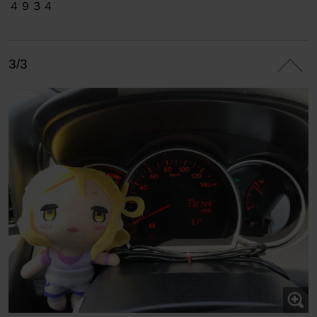
４９３４
3/3