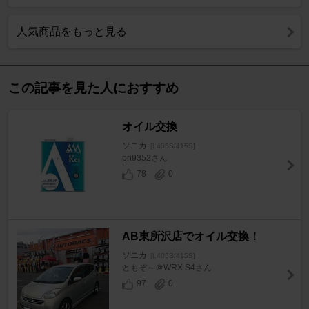
人気商品をもっと見る
この記事を見た人におすすめ
オイル交換
ソニカ
[L405S/415S]
pri9352さん
78
0
AB東所沢店でオイル交換！
ソニカ
[L405S/415S]
ともぞ～＠WRX S4さん
97
0