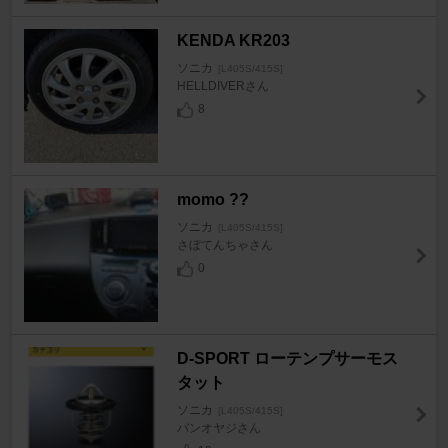
KENDA KR203
ソニカ
[L405S/415S]
HELLDIVERさん
8
momo ??
ソニカ
[L405S/415S]
さぼてんちゃさん
0
D-SPORT ローテンプサーモス
タット
ソニカ
[L405S/415S]
バンオヤジさん