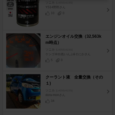
ソニカ
[L405S/415S]
YS14野郎さん
10
0
エンジンオイル交換（32,563k
m時点）
ソニカ
[L405S/415S]
ケンゴ＠白色いんぷ&そにかさん
5
0
クーラント液 全量交換（その
１)
ソニカ
[L405S/415S]
dora-monさん
34