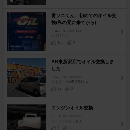
青ソニくん、初めてのオイル交
換(私の元に来てから)
ソニカ
[L405S/415S]
pri9352さん
105
0
AB東所沢店でオイル交換しま
した！
ソニカ
[L405S/415S]
ともぞ～＠WRX S4さん
92
0
エンジンオイル交換
ソニカ
[L405S/415S]
フーテンのとらさん
6
1