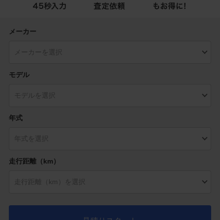
メーカー
モデル
年式
走行距離（km）