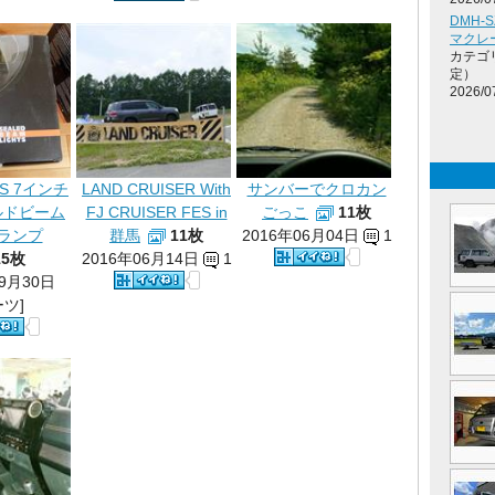
DMH-
マクレ
カテゴ
定）
2026/0
US 7インチ
LAND CRUISER With
サンバーでクロカン
ルドビーム
FJ CRUISER FES in
ごっこ
11枚
ランプ
群馬
11枚
2016年06月04日
1
15枚
2016年06月14日
1
09月30日
ーツ]