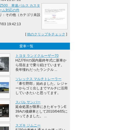
SZ500 車速パルス カスタ
ーム対応の件
リ：その他（カテゴリ未設
7/03 19:42:13
[
他のクリップをチェック
]
愛車一覧
トヨタ ランドクルーザー70
HZJ76Vの国内最終年式に新車か
ら現在まで乗り続けています。
長年憧れだったランクル ...
ソレックス マルチトレーラー
「牽引野郎」始めました。レジャ
ーからゴミ出しまでマルチに活用
していきたいと思ってます。
スバル サンバー
延命処置が限界にきたギャランE
39Aの後継車として2010/04/05に
やってきました。 ...
スズキ ジムニー