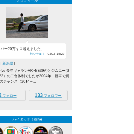
プロフィール
ンバー20万キロ超えました」
何シテル？
04/15 15:29
[
新潟県
]
_jj0fye 長年ギャランVR-4(E39A)とジムニー(S
JA22）の二台体制でしたが2004年、新車で買
チャンス（2014～...
2
133
フォロー
フォロワー
ハイタッチ！drive