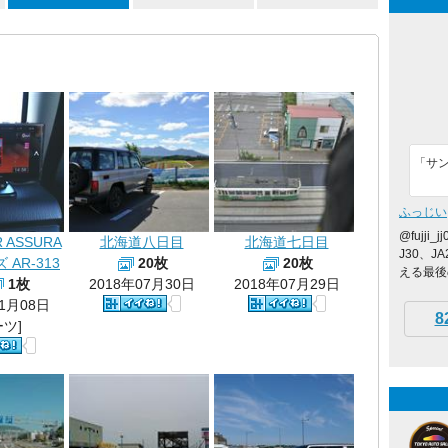
「サ
ふっじい
@fujji
R ASSURA
北海道八日目
北海道七日目
J30、
 AR-313
20枚
20枚
える最後の
1枚
2018年07月30日
2018年07月29日
11月08日
8
ーツ]