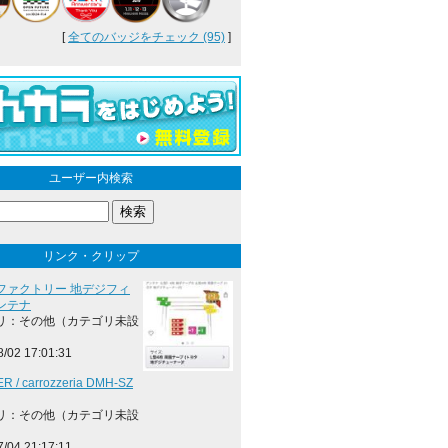
[
全てのバッジをチェック (95)
]
ユーザー内検索
リンク・クリップ
ファクトリー 地デジフィ
ンテナ
リ：その他（カテゴリ未設
8/02 17:01:31
R / carrozzeria DMH-SZ
リ：その他（カテゴリ未設
7/04 21:17:11