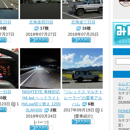
五日目
北海道四日目
北海道三日目
20枚
17枚
16枚
07月27日
2018年07月27日
2018年07月25日
エムズ
ルムア
一日目
NIGHTEYE 車検対応
"ソレックス マルチト
カテゴ
20枚
H4 led ヘッドライト
レーラー"の愛車アル
定）
2026/0
月23日
1
Hi/Low切り替え 1200
バム
6枚
0LM(600
2枚
2017年09月19日
1
PIONEE
2018年03月24日
[愛車紹介]
500
カテゴ
[パーツ]
定）
2026/0