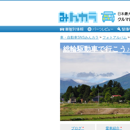
車・自動車SNSみんカラ
>
フォトアルバム
総輪駆動車で行こう♪
ブログ
*
愛車紹介
*