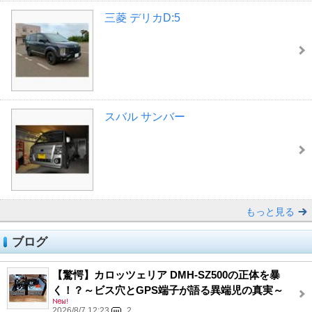
三菱 デリカD:5
スバル サンバー
もっと見る
ブログ
【驚愕】カロッツェリア DMH-SZ500の正体を暴
く！？～ビス穴とGPS端子が語る異端児の真実～
2026/8/7 12:23
2