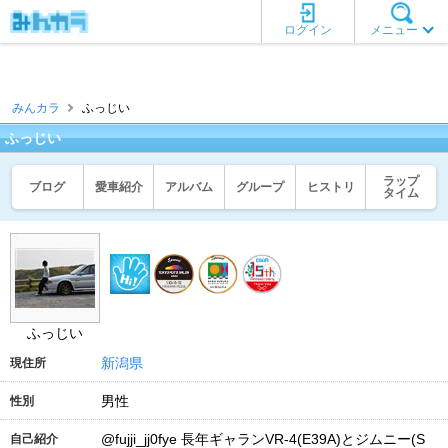
ログイン
メニュー
みんカラ
ふっじい
ふっじい
ラップ
ブログ
愛車紹介
アルバム
グループ
ヒストリ
タイム
ふっじい
新潟県
現住所
男性
性別
@fujji_jj0fye 長年ギャランVR-4(E39A)とジムニー(S
自己紹介