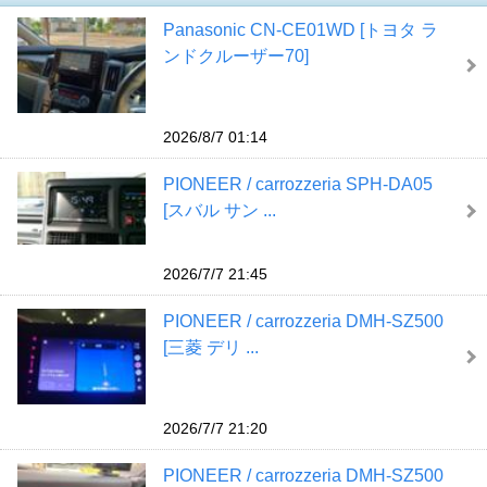
Panasonic CN-CE01WD [トヨタ ラ
ンドクルーザー70]
2026/8/7 01:14
PIONEER / carrozzeria SPH-DA05
[スバル サン ...
2026/7/7 21:45
PIONEER / carrozzeria DMH-SZ500
[三菱 デリ ...
2026/7/7 21:20
PIONEER / carrozzeria DMH-SZ500