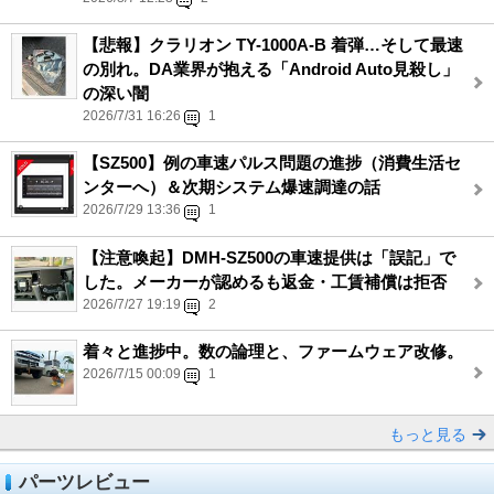
【悲報】クラリオン TY-1000A-B 着弾…そして最速
の別れ。DA業界が抱える「Android Auto見殺し」
の深い闇
2026/7/31 16:26
1
【SZ500】例の車速パルス問題の進捗（消費生活セ
ンターへ）＆次期システム爆速調達の話
2026/7/29 13:36
1
【注意喚起】DMH-SZ500の車速提供は「誤記」で
した。メーカーが認めるも返金・工賃補償は拒否
2026/7/27 19:19
2
着々と進捗中。数の論理と、ファームウェア改修。
2026/7/15 00:09
1
もっと見る
パーツレビュー