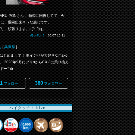
ARU-PONさん 、順調に回復してて、今
には、退院出来そうな感じです。
リ、頑張ります。p(^_^)q」
何シテル？
06/07 16:31
ち
[
兵庫県
]
はじめまして！ 車イジりが大好きなmako
。 2020年9月にプリαからCX-8に乗り換え
^ー'*)b
1
380
フォロー
フォロワー
ハイタッチ！drive