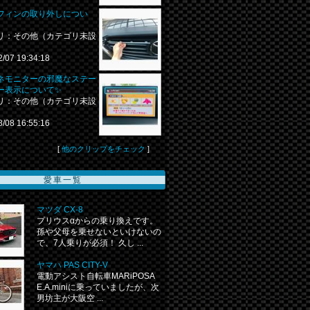
フィンの取り外しについ
リ：その他（カテゴリ未設
2/07 19:34:18
ネモニターの邪魔なステー
ー表示について✨
リ：その他（カテゴリ未設
8/08 16:55:16
[
他のクリップをチェック
]
愛車一覧
マツダ CX-8
プリウスαからの乗り換えです。
孫や父母を乗せないといけないの
で、7人乗りが必須！ 久し ...
ヤマハ PAS CITY-V
電動アシスト自転車MARiPOSA
E.A.miniに乗っていましたが、次
男坊主が大阪空 ...