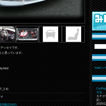
オデッセイです。
うと思っています。
･
mako
iy.html
CarP
_2.4)
方法
カテゴ
ルマ
定）
2025/1
総件数(204件)