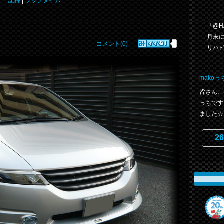
記録
|
ラップタイム
「@H
月末
コメント(0)
リハビ
makoっ
皆さん、
っちです
ました☆-(
26