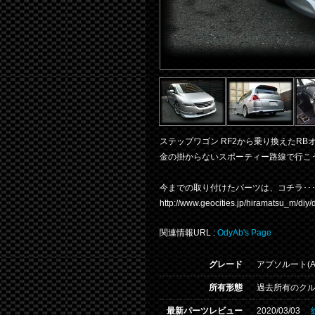
ステップワゴン RF2から乗り換えたRB
金の掛からないスポーティー路線で行こ
今までの取り付けたパーツは、コチラ･･
http://www.geocities.jp/hiramatsu_m/diy/d
関連情報URL :
OdyAb's Page
グレード
アブソルート(AT
所有形態
過去所有のク
最新パーツレビュー
2020/03/03