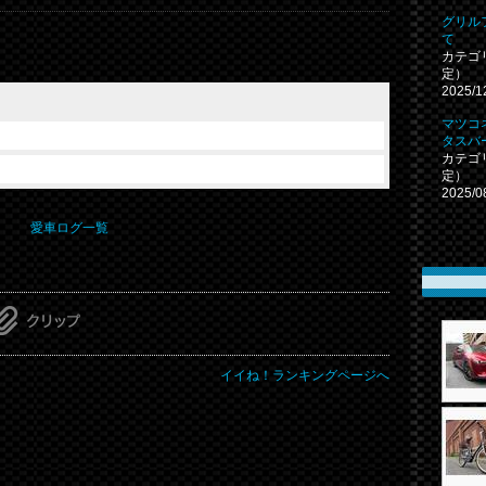
グリル
て
カテゴ
定）
2025/1
マツコ
タスバ
カテゴ
定）
2025/0
愛車ログ一覧
イイね！ランキングページへ