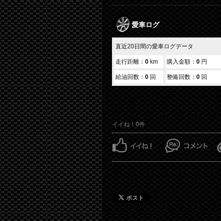
愛車ログ
直近20日間の愛車ログデータ
走行距離：
0
km
購入金額：
0
円
給油回数：
0
回
整備回数：
0
回
イイね！0件