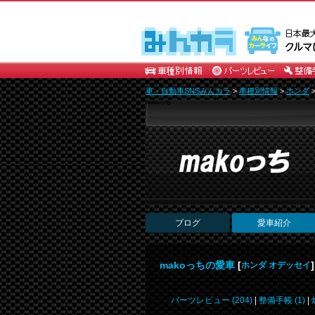
車・自動車SNSみんカラ
>
車種別情報
>
ホンダ
makoっち
ブログ
愛車紹介
makoっちの愛車
[
]
ホンダ オデッセイ
パーツレビュー (204)
|
整備手帳 (1)
|