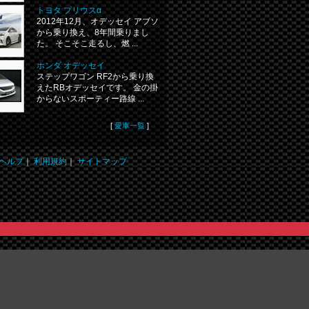
トヨタ プリウスα
2012年12月、オデッセイ アブソ
から乗り換え、8年間乗りまし
た。 そこそこ走るし、燃 ...
ホンダ オデッセイ
ステップワゴン RF2から乗り換
えたRBオデッセイです。 金の掛
からないスポーティー路線 ...
[
愛車一覧
]
ヘルプ
｜
利用規約
｜
サイトマップ