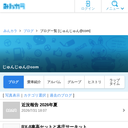
ログイン
メニュー
みんカラ
ブログ
ブログ一覧 [じゅんじゅん@com]
じゅんじゅん@com
ラップ
ブログ
愛車紹介
アルバム
グループ
ヒストリ
タイム
[
写真表示
｜
カテゴリ選択
｜
過去のブログ
]
近況報告 2026年夏
2026/7/31 18:07
RX-8車高セットと本庄サーキット