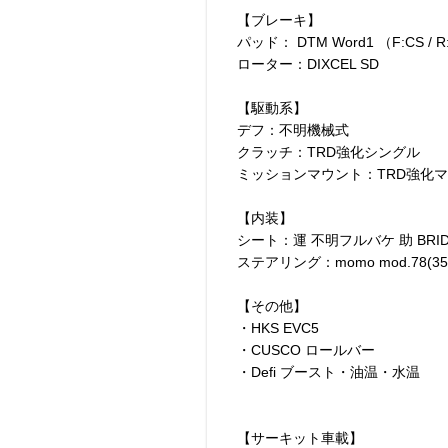
【ブレーキ】
パッド： DTM Word1 （F:CS / R
ローター：DIXCEL SD
【駆動系】
デフ：不明機械式
クラッチ：TRD強化シングル
ミッションマウント：TRD強化
【内装】
シート：運 不明フルバケ 助 BRI
ステアリング：momo mod.78(35
【その他】
・HKS EVC5
・CUSCO ロールバー
・Defi ブースト・油温・水温
【サーキット車載】