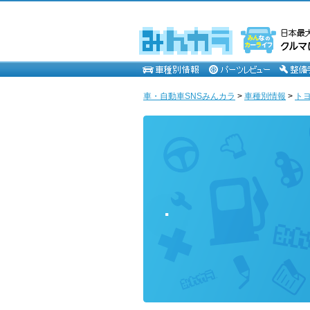
車・自動車SNSみんカラ
>
車種別情報
>
ト
.