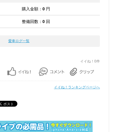
購入金額：
0
円
整備回数：
0
回
愛車ログ一覧
イイね！0件
イイね！ランキングページへ