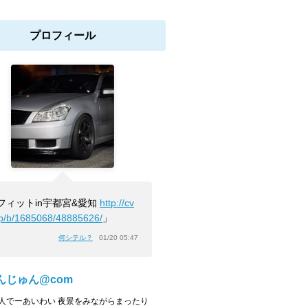
プロフィール
フィットin宇都宮&愛知
http://cv
jp/b/1685068/48885626/
」
何シテル？
01/20 05:47
んじゅん@com
人でーあいわい 夜景をみながらまったり