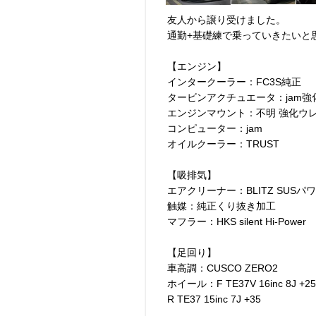
友人から譲り受けました。
通勤+基礎練で乗っていきたいと
【エンジン】
インタークーラー：FC3S純正
タービンアクチュエータ：jam
エンジンマウント：不明 強化ウ
コンピューター：jam
オイルクーラー：TRUST
【吸排気】
エアクリーナー：BLITZ SUS
触媒：純正くり抜き加工
マフラー：HKS silent Hi-Power
【足回り】
車高調：CUSCO ZERO2
ホイール：F TE37V 16inc 8J +25
R TE37 15inc 7J +35