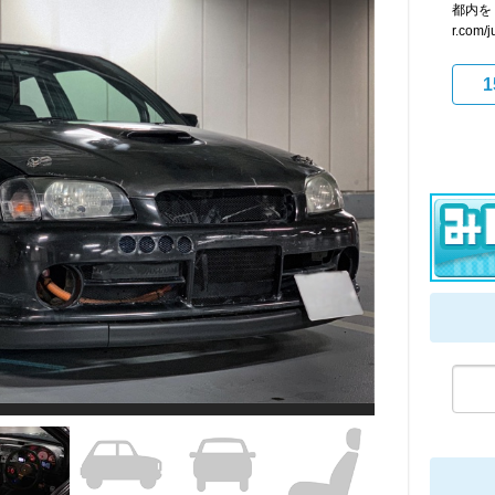
都内をドラ
r.com/
1