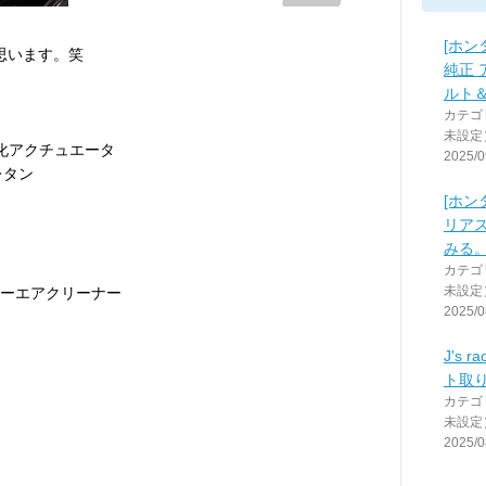
[ホン
思います。笑
純正
ルト
カテゴ
未設定
強化アクチュエータ
2025/0
レタン
[ホン
リア
みる
カテゴ
未設定
パワーエアクリーナー
2025/0
J's 
ト取
カテゴ
未設定
2025/0