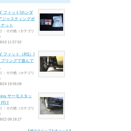
ダ フィット]ホンダ
 アジャスティングボ
＆ナット
リ：その他（カテゴリ
）
9/10 11:57:02
ダ フィット（RS）]
スプリングで遊んで
。
リ：その他（カテゴリ
）
8/24 19:56:09
racing サーモスタッ
り付け
リ：その他（カテゴリ
）
8/22 09:18:27
[
他のクリップをチェック
]