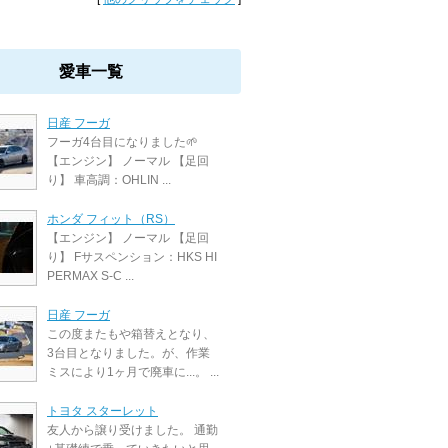
愛車一覧
日産 フーガ
フーガ4台目になりました🌱
【エンジン】 ノーマル 【足回
り】 車高調：OHLIN ...
ホンダ フィット（RS）
【エンジン】 ノーマル 【足回
り】 Fサスペンション：HKS HI
PERMAX S-C ...
日産 フーガ
この度またもや箱替えとなり、
3台目となりました。が、作業
ミスにより1ヶ月で廃車に...。 ...
トヨタ スターレット
友人から譲り受けました。 通勤