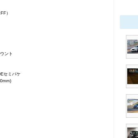
:FF）
マウント
DEセミバケ
0mm)