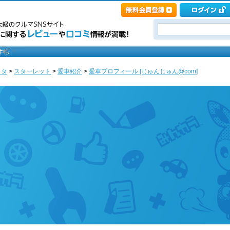
ヨタ
>
スターレット
>
愛車紹介
>
愛車プロフィール [じゅんじゅん@com]