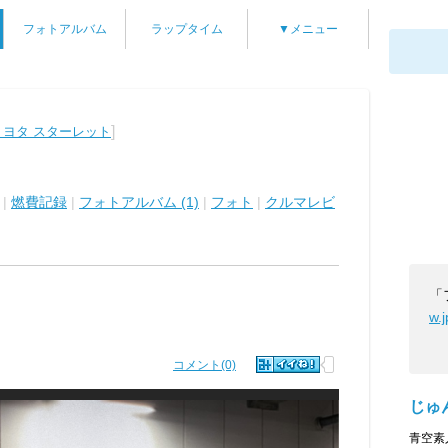
フォトアルバム
ラップタイム
▼メニュー
]
トヨタ スターレット
|
燃費記録
|
フォトアルバム (1)
|
フォト
|
クルマレビ
「
w.
コメント(0)
じゅ
青空素