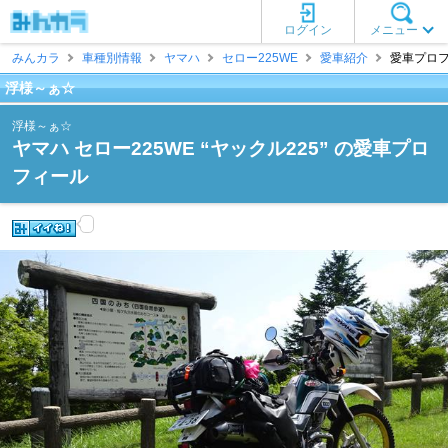
ログイン
メニュー
みんカラ
車種別情報
ヤマハ
セロー225WE
愛車紹介
愛車プロフ
浮様～ぁ☆
浮様～ぁ☆
ヤマハ セロー225WE “ヤックル225” の愛車プロ
フィール