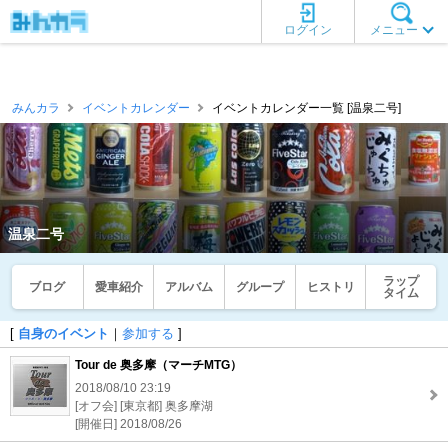
ログイン
メニュー
みんカラ
イベントカレンダー
イベントカレンダー一覧 [温泉二号]
温泉二号
ラップ
ブログ
愛車紹介
アルバム
グループ
ヒストリ
タイム
[
自身のイベント
｜
参加する
]
Tour de 奥多摩（マーチMTG）
2018/08/10 23:19
[オフ会] [東京都] 奥多摩湖
[開催日] 2018/08/26