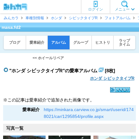
ログイン
メニュー
みんカラ
車種別情報
ホンダ
シビックタイプR
フォトアルバム
masa.fd2
ラップ
ブログ
愛車紹介
アルバム
グループ
ヒストリ
タイム
<< ホイールリペア
"ホンダ シビックタイプR"の愛車アルバム
[8枚]
ホンダ シビックタイプR
※この記事は愛車紹介で追加された画像です。
愛車紹介
https://minkara.carview.co.jp/smart/userid/174
8021/car/1295854/profile.aspx
写真一覧