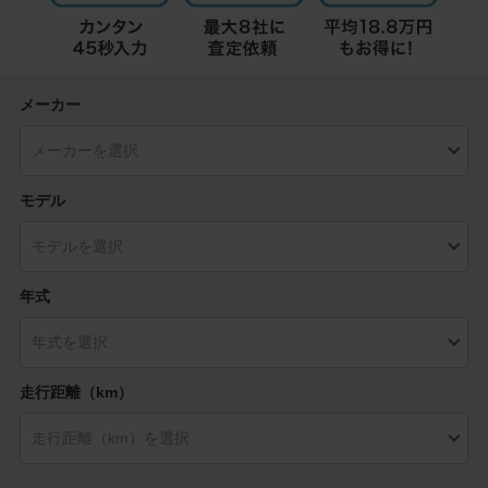
メーカー
モデル
年式
走行距離（km）