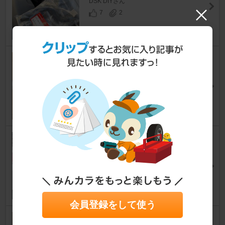
DSK DIYさん
7
2
クラッチ・フライホイール・エ
ンジンマウント（3か所）交換
シビックタイプR
[FD2]
無垢っ子さん
15
0
FD2シビック リア車高調整
その1
シビックタイプR
[FD2]
kansen00さん
9
会員登録をして使う
車高調交換