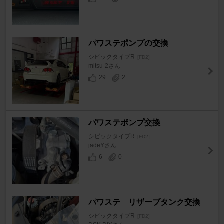
パワステポンプの交換
シビックタイプR
[FD2]
mitsu-2さん
29
2
パワステポンプ交換
シビックタイプR
[FD2]
jadeYさん
6
0
パワステ リザーブタンク交換
シビックタイプR
[FD2]