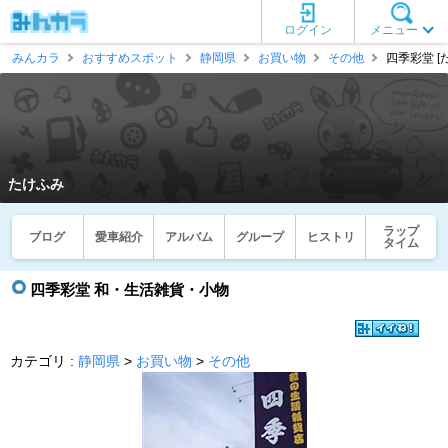
ログイン
メニュー
みんカラ
おすすめスポット
静岡県
お買い物
その他
四季彩堂 [
たけふみ
ラップ
ブログ
愛車紹介
アルバム
グループ
ヒストリ
タイム
四季彩堂 和・生活雑貨・小物
カテゴリ :
静岡県
>
お買い物
>
その他