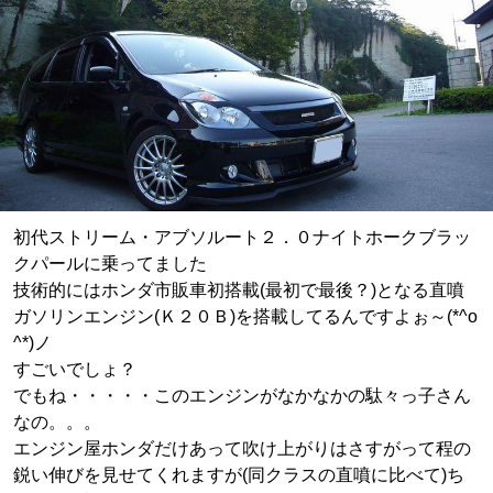
初代ストリーム・アブソルート２．０ナイトホークブラッ
クパールに乗ってました
技術的にはホンダ市販車初搭載(最初で最後？)となる直噴
ガソリンエンジン(Ｋ２０Ｂ)を搭載してるんですよぉ～(*^o
^*)ノ
すごいでしょ？
でもね・・・・・このエンジンがなかなかの駄々っ子さん
なの。。。
エンジン屋ホンダだけあって吹け上がりはさすがって程の
鋭い伸びを見せてくれますが(同クラスの直噴に比べて)ち