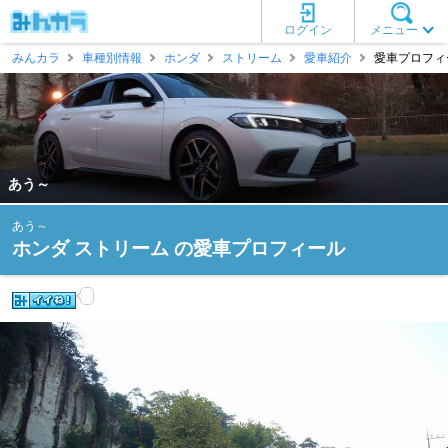
ログイン
メニュー
みんカラ
車種別情報
ホンダ
ストリーム
愛車紹介
愛車プロフィー
あう～
あう～
ホンダ ストリーム の愛車プロフィール