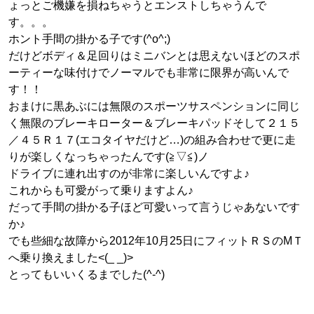
ょっとご機嫌を損ねちゃうとエンストしちゃうんで
す。。。
ホント手間の掛かる子です(^o^;)
だけどボディ＆足回りはミニバンとは思えないほどのスポ
ーティーな味付けでノーマルでも非常に限界が高いんで
す！！
おまけに黒あぶには無限のスポーツサスペンションに同じ
く無限のブレーキローター＆ブレーキパッドそして２１５
／４５Ｒ１７(エコタイヤだけど…)の組み合わせで更に走
りが楽しくなっちゃったんです(≧▽≦)ノ
ドライブに連れ出すのが非常に楽しいんですよ♪
これからも可愛がって乗りますよん♪
だって手間の掛かる子ほど可愛いって言うじゃあないです
か♪
でも些細な故障から2012年10月25日にフィットＲＳのMＴ
へ乗り換えました<(_ _)>
とってもいいくるまでした(^-^)