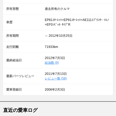
所有形態
過去所有のクルマ
EP81ｽﾀｰﾚｯﾄ>EP91ｽﾀｰﾚｯﾄ>AE111ｽﾌﾟﾘﾝﾀｰ･ﾄﾚﾉ
車歴
>EP3ｼﾋﾞｯｸ･ﾀｲﾌﾟR
所有期間
～ 2012年10月25日
走行距離
71933km
2012年7月3日
最終給油日
給油数 (9)
2011年7月13日
最新パーツレビュー
レビュー数 (58)
愛車登録日
2006年2月3日
直近の愛車ログ