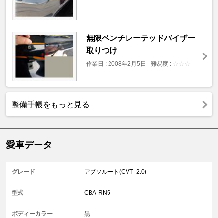
無限ベンチレーテッドバイザー
取りつけ
作業日 : 2008年2月5日
-
難易度 :
☆
☆
☆
整備手帳をもっと見る
愛車データ
グレード
アブソルート(CVT_2.0)
型式
CBA-RN5
ボディーカラー
黒