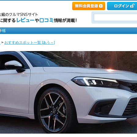
ト
>
おすすめスポット一覧 [あう～]
中