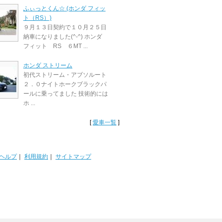
ふぃっとくん☆ (ホンダ フィッ
ト（RS）)
９月１３日契約で１０月２５日
納車になりました(^-^) ホンダ
フィット RS ６MT ...
ホンダ ストリーム
初代ストリーム・アブソルート
２．０ナイトホークブラックパ
ールに乗ってました 技術的には
ホ ...
[
愛車一覧
]
ヘルプ
｜
利用規約
｜
サイトマップ