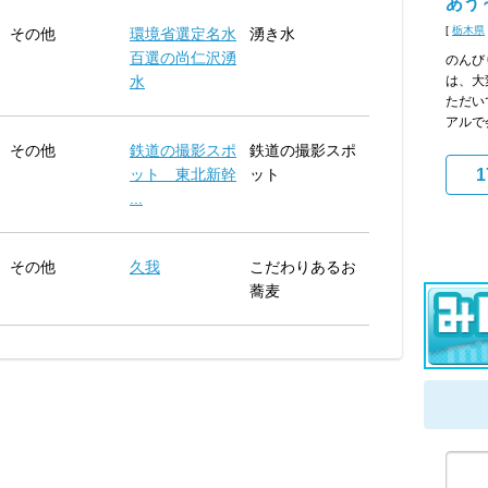
あう
[
栃木県
その他
環境省選定名水
湧き水
百選の尚仁沢湧
のんび
水
は、大
ただい
アルで
その他
鉄道の撮影スポ
鉄道の撮影スポ
ット 東北新幹
ット
1
...
その他
久我
こだわりあるお
蕎麦