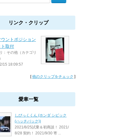
リンク・クリップ
マウントポジション
ット取付
リ：その他（カテゴリ
）
2/15 18:09:57
[
他のクリップをチェック
]
愛車一覧
しびっくくん (ホンダ シビック
(ハッチバック))
2021/8/25試乗＆初商談！ 2021/
8/28 契約！ 2021/9/30 寄 ...