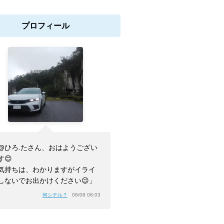
プロフィール
@ひろ.たさん、おはようござい
す😊
気持ちは、わかりますがイライ
しないでお出かけください😉」
何シテル？
08/08 08:03