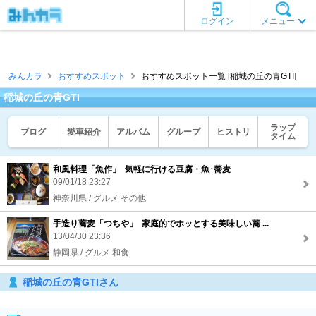
ログイン
メニュー
みんカラ
おすすめスポット
おすすめスポット一覧 [稲城の丘の青GTI]
稲城の丘の青GTI
ラップ
ブログ
愛車紹介
アルバム
グループ
ヒストリ
タイム
和風料理「魚作」 気軽に行ける豆腐・魚･蕎麦
09/01/18 23:27
神奈川県 / グルメ その他
手造り蕎麦「つちや」 家庭的でホッとする美味しい蕎 ...
13/04/30 23:36
静岡県 / グルメ 和食
稲城の丘の青GTIさん