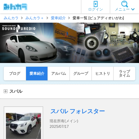
ログイン
メニュー
みんカラ
みんカラ＋
愛車紹介
愛車一覧 [ピュアディオいがわ]
ラップ
ブログ
愛車紹介
アルバム
グループ
ヒストリ
タイム
スバル
スバル フォレスター
現在所有(メイン)
2025/07/17