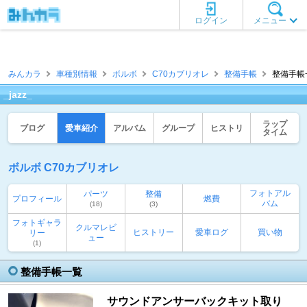
ログイン
メニュー
みんカラ
車種別情報
ボルボ
C70カブリオレ
整備手帳
整備手帳一覧
_jazz_
ラップ
ブログ
愛車紹介
アルバム
グループ
ヒストリ
タイム
ボルボ C70カブリオレ
フォトアル
パーツ
整備
プロフィール
燃費
バム
(18)
(3)
フォトギャラ
クルマレビ
ヒストリー
愛車ログ
買い物
リー
ュー
(1)
整備手帳一覧
サウンドアンサーバックキット取り