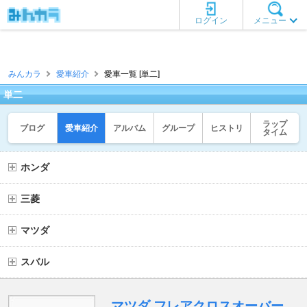
ログイン
メニュー
みんカラ
愛車紹介
愛車一覧 [単二]
単二
ラップ
ブログ
愛車紹介
アルバム
グループ
ヒストリ
タイム
ホンダ
三菱
マツダ
スバル
マツダ フレアクロスオーバー