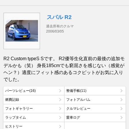
スバル R2
過去所有のクルマ
2006/03/05
R2 Custom typeS Sです。 R2優等生化直前の最後の追加モ
デルかも（笑） 身長185cmでも窮屈さを感じない（感覚が
ヘン？）適度にフィット感のあるコクピットがお気に入り
でした。
パーツレビュー(16)
整備手帳(11)
燃費記録
フォトアルバム
フォトギャラリー
クルマレビュー
ラップタイム
愛車ログ
ヒストリー