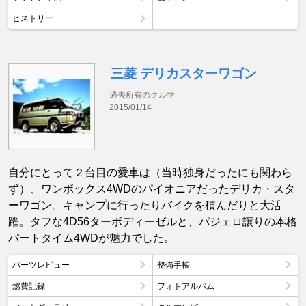
ヒストリー
三菱 デリカスターワゴン
過去所有のクルマ
2015/01/14
自分にとって２台目の愛車は（当時独身だったにも関わら
ず）、ワンボックス4WDのパイオニアだったデリカ・スタ
ーワゴン。キャンプに行ったりバイクを積んだりと大活
躍。タフな4D56ターボディーゼルと、パジェロ譲りの本格
パートタイム4WDが魅力でした。
パーツレビュー
整備手帳
燃費記録
フォトアルバム