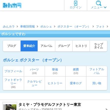
ログイン
メニュー
みんカラ
車種別情報
ポルシェ
ボクスター （オープン）
フォト
ポルシェですわ
ラップ
ブログ
愛車紹介
アルバム
グループ
ヒストリ
タイム
ポルシェ ボクスター （オープン）
フォトアル
パーツ
整備
燃費
プロフィール
バム
(19)
(12)
(13)
フォトギャラ
クルマレビ
ヒストリー
愛車ログ
買い物
リー
ュー
(38)
タミヤ・プラモデルファクトリー東京
ポルシェですわ - 25/08/16 22:33