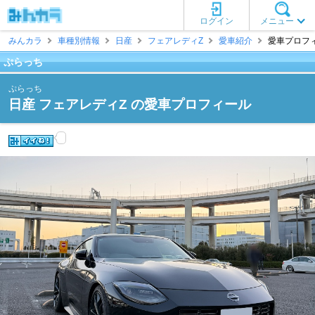
ログイン
メニュー
みんカラ
車種別情報
日産
フェアレディZ
愛車紹介
愛車プロフィ
ぷらっち
ぷらっち
日産 フェアレディZ の愛車プロフィール