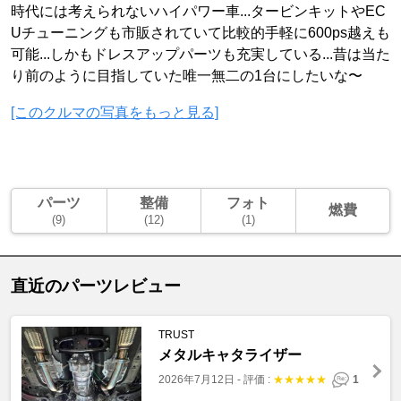
時代には考えられないハイパワー車...タービンキットやEC
Uチューニングも市販されていて比較的手軽に600ps越えも
可能...しかもドレスアップパーツも充実している...昔は当た
り前のように目指していた唯一無二の1台にしたいな〜
[このクルマの写真をもっと見る]
パーツ
整備
フォト
燃費
(9)
(12)
(1)
直近のパーツレビュー
TRUST
メタルキャタライザー
2026年7月12日
-
評価 :
★
★
★
★
★
1