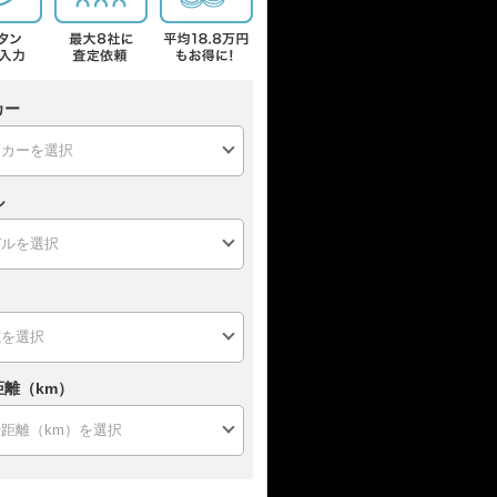
カー
ル
距離（km）