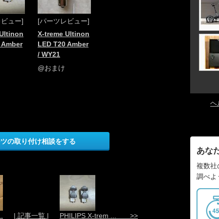
レビュー]
[パーツレビュー]
Ultinon
X-treme Ultinon
 Amber
LED T20 Amber
/ WY21
@おまけ
ヘ
ーツの取り付け相談をする
あな
複数社
調べよ
.
| 記事一覧 |
PHILIPS X-trem ... >>