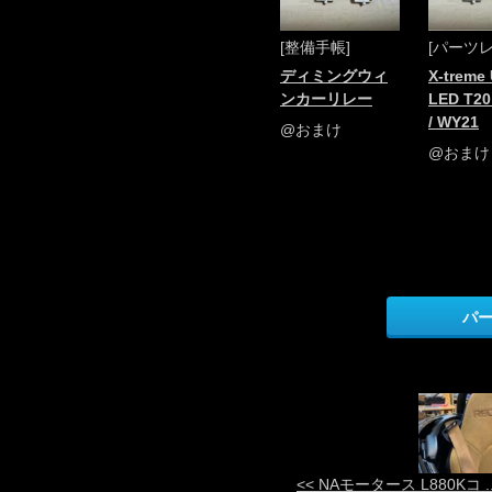
[整備手帳]
[パーツ
ディミングウィ
X-treme 
ンカーリレー
LED T20
/ WY21
@おまけ
@おまけ
パ
<< NAモータース L880Kコ ..