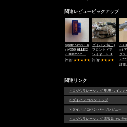
関連レビューピックアップ
Vgate Scan iCa
ダイハツ(純正)
AUT
r iV350 ELM32
フロントドア
mi
7 Bluetooth ...
ワイヤ ＲＨ
グス
ンセ
評価:
★★★★★
評価:
★★★★
評価
関連リンク
> ロジウラレーシング RUR ウイン
> ダイハツ コペン トップ
> ダイハツ コペン パーツレビュー
> ロジウラレーシング 電装系 その