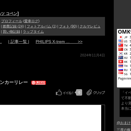
]
ツ コペン
プロフィール
(
愛車ログ
)
|
燃費記録 (24)
|
フォトアルバム (1)
|
フォト (90)
|
クルマレビュ
|
買い物記録
|
ラップタイム
.
| 記事一覧 |
PHILIPS X-trem ... >>
2024年11月4日
ウインカーリレー
「イ
0
て不
より
本当
@おまけ
三度の飯