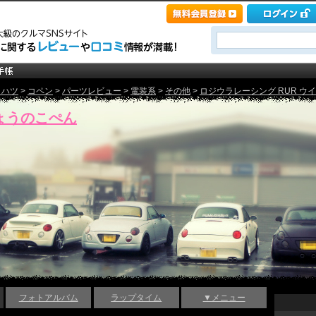
イハツ
>
コペン
>
パーツレビュー
>
電装系
>
その他
>
ロジウラレーシング RUR ウイ
ょうのこぺん
フォトアルバム
ラップタイム
▼メニュー