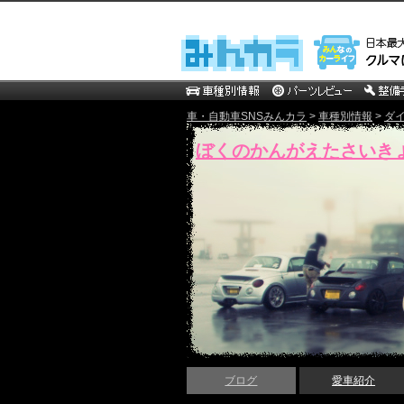
車・自動車SNSみんカラ
>
車種別情報
>
ダ
ぼくのかんがえたさいき
ブログ
愛車紹介