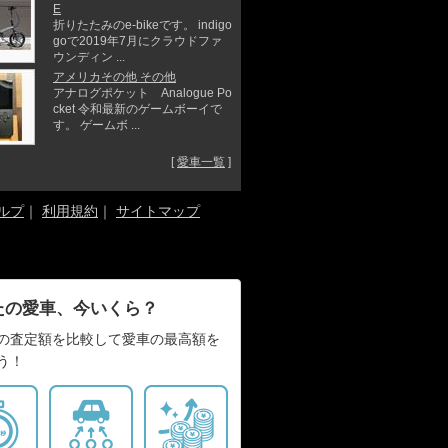
E
折りたたみのe-bikeです。 indigo
goで2019年7月にクラウドファ
ウンディン ...
アメリカその他 その他
アナログポケット Analogue Po
cket 令和最新のゲームボーイで
す。 ゲームボ ...
[
愛車一覧
]
ルプ
｜
利用規約
｜
サイトマップ
たの愛車、今いくら？
の査定額を比較して愛車の最高額を
う！