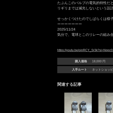
たぶんこのバルブの電気的特性だ
リギリまでは減光しないという設
せっかくつけたのでしばらくは様子
ーーーーーーー
2025/11/24
気分で、電球とこのリレーの組み
https://youtu.be/oinRCY_Sr3k?si=Np
購入価格
18,000 円
入手ルート
ネットショッ
関連する記事