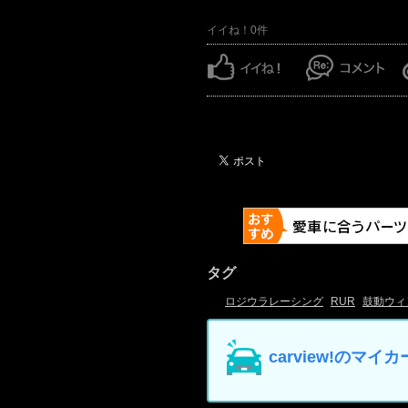
イイね！0件
タグ
ロジウラレーシング
RUR
鼓動ウィ
carview!の