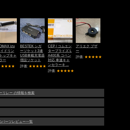
OMAX izu
BESTEK シガ
CEP / コムエン
アリエク ブザ
 アイドリン
ーソケット3連
タープライズ L
ー
トップキャ
USB車載充電器
A400系 コペン
評価:
★★★★★
ラー
増設ソケット
対応 車速キャ
ンセラーキ ...
:
★★★★
評価:
★★★★★
評価:
★★★★★
カーリレー の情報を検索
他のパーツレビュー一覧