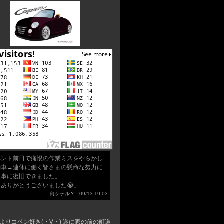
ベント前日で痛恨の作業ミスをやらかし
動車→連休に働く皆さまの懸命な努力に
見事に復旧できました。
にありがとうございました😭」
何シテル？
09/13 19:03
よりコペン好き(・∀・) 遂に家の前の町道