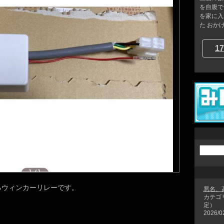
を自腹で
を家に入
た おかげ
17
るウィンカーリレーです。
悪名、
カテゴ
定）
2026/0
。