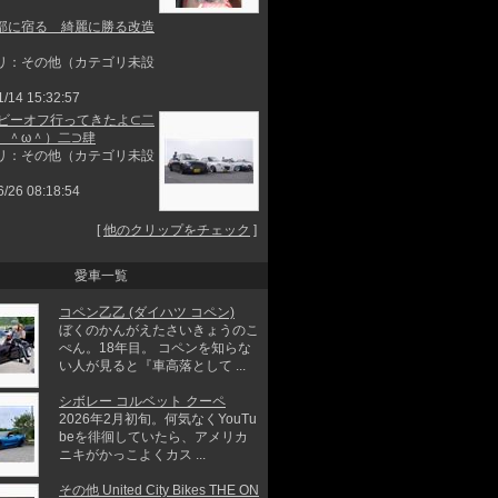
部に宿る 綺麗に勝る改造
リ：その他（カテゴリ未設
1/14 15:32:57
度ビーオフ行ってきたよ⊂二
 ＾ω＾）二⊃肆
リ：その他（カテゴリ未設
6/26 08:18:54
[
他のクリップをチェック
]
愛車一覧
コペン乙乙 (ダイハツ コペン)
ぼくのかんがえたさいきょうのこ
ぺん。18年目。 コペンを知らな
い人が見ると『車高落として ...
シボレー コルベット クーペ
2026年2月初旬。何気なくYouTu
beを徘徊していたら、アメリカ
ニキがかっこよくカス ...
その他 United City Bikes THE ON