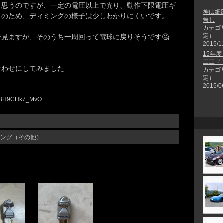
と思うのですが、一定の電圧以上で光り、動作下限電圧ギ
神は細
計のため、ディミングの様子は少しわかりにくいです。
無し
カテゴ
定）
見ますが、そのうち一周回って電球に戻りそうです🤔
2015/1
15年
二二（
合わせにしてみました
カテゴ
定）
2015/0
pc03H9CHk7_MvO
ピング（その他）