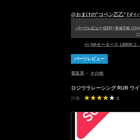
@おまけの"コペン乙乙"
[
ダイハ
パーツレビュー (237)
|
整備手帳 (154)
ー
<< NAモータース L880Kコ ..
パーツレビュー
電装系
その他
ロジウラレーシング RUR 
評価：
4