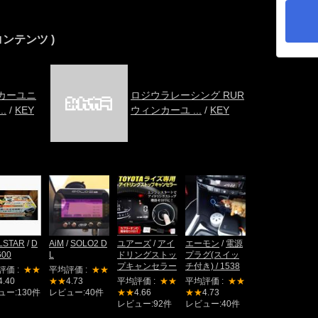
コンテンツ )
カーユニ
ロジウラレーシング RUR
.
/
KEY
ウィンカーユ ...
/
KEY
LSTAR
/
D
AiM
/
SOLO2 D
ユアーズ
/
アイ
エーモン
/
電源
600
L
ドリングストッ
プラグ(スイッ
プキャンセラー
チ付き) / 1538
評価 :
★★
平均評価 :
★★
4.40
★★
4.73
平均評価 :
★★
平均評価 :
★★
ュー:130件
レビュー:40件
★★
4.66
★★
4.73
レビュー:92件
レビュー:40件