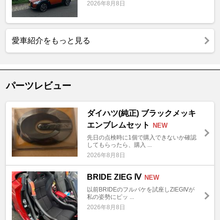
2026年8月8日
愛車紹介をもっと見る
パーツレビュー
ダイハツ(純正) ブラックメッキ
エンブレムセット
NEW
先日の点検時に1個で購入できないか確認
してもらったら、購入 ...
2026年8月8日
BRIDE ZIEG Ⅳ
NEW
以前BRIDEのフルバケを試座しZIEGⅣが
私の姿勢にピッ ...
2026年8月8日