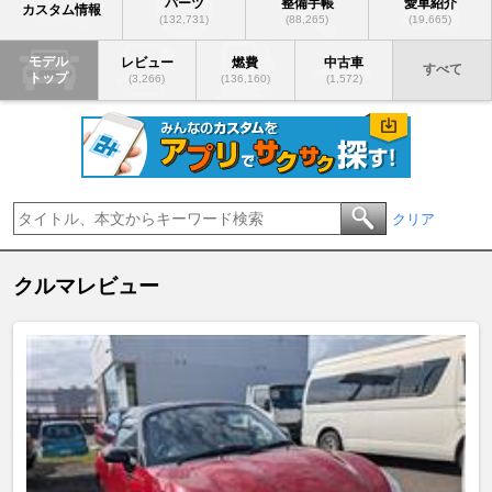
パーツ
整備手帳
愛車紹介
カスタム情報
(132,731)
(88,265)
(19,665)
モデル
レビュー
燃費
中古車
すべて
トップ
(3,266)
(136,160)
(1,572)
クリア
クルマレビュー