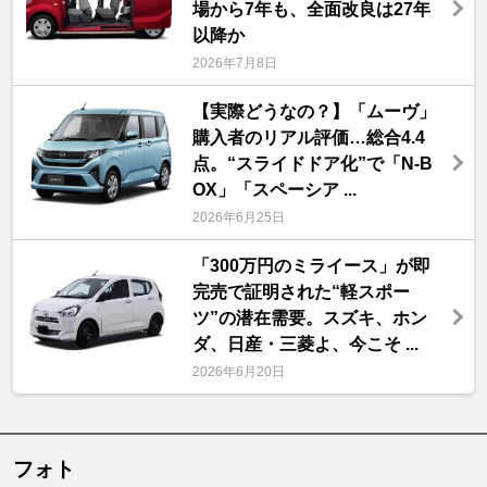
場から7年も、全面改良は27年
以降か
2026年7月8日
【実際どうなの？】「ムーヴ」
購入者のリアル評価…総合4.4
点。“スライドドア化”で「N-B
OX」「スペーシア ...
2026年6月25日
「300万円のミライース」が即
完売で証明された“軽スポー
ツ”の潜在需要。スズキ、ホン
ダ、日産・三菱よ、今こそ ...
2026年6月20日
フォト