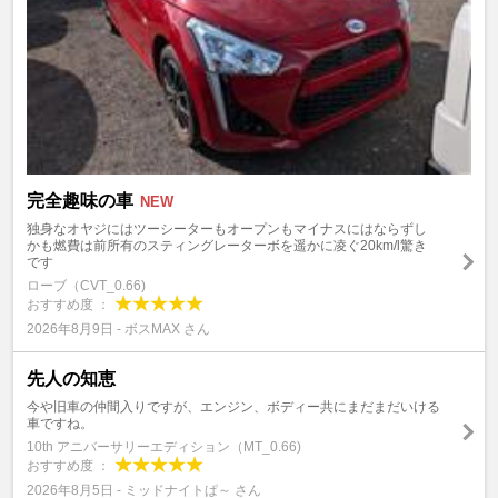
完全趣味の車
NEW
独身なオヤジにはツーシーターもオープンもマイナスにはならずし
かも燃費は前所有のスティングレーターボを遥かに凌ぐ20km/l驚き
です
ローブ（CVT_0.66)
おすすめ度 ：
2026年8月9日 - ボスMAX さん
先人の知恵
今や旧車の仲間入りですが、エンジン、ボディー共にまだまだいける
車ですね。
10th アニバーサリーエディション（MT_0.66)
おすすめ度 ：
2026年8月5日 - ミッドナイトぱ～ さん