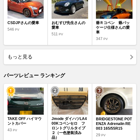
CSDJPさんの愛車
おむすび先生さんの
爺Ｒコペン 爺パッ
愛車
ケージ仕様さんの愛
546
PV
車
511
PV
347
PV
もっと見る
パーツレビュー ランキング
TAKE OFF ハイマウ
Jmode ダイハツLA4
BRIDGESTONE POT
ントカバー
00Kコペンセロ フ
ENZA Adrenalin RE
ロントグリルタイプ
003 165/55R15
43
PV
２（一色塗装済み
29
PV
品）