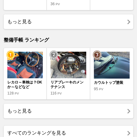
36
PV
もっと見る
整備手帳 ランキング
レカロ～車検は？OK
リアブレーキのメン
カウルトップ塗装
か～などなど
テナンス
95
PV
128
116
PV
PV
もっと見る
すべてのランキングを見る