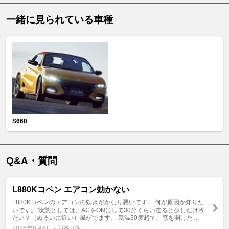
一緒に見られている車種
S660
Q&A・質問
L880Kコペン エアコン効かない
L880Kコペンのエアコンの効きがかなり悪いです。 何が原因か知りた
いです。 状態としては、ACをONにして30分くらい走ると少しだけ冷
たい？（ぬるいに近い）風がでます。 気温30度超で、窓を開けた ...
2026年8月6日 - 回答 3件