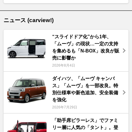
ニュース (carview!)
“スライドドア化”から1年、
「ムーヴ」の現状…一定の支持
を集めるも「N-BOX」改良が販
売に影響か
2026年8月4日
ダイハツ、「ムーヴ キャンバ
ス」「ムーヴ」を一部改良。特
別仕様車や新色追加、安全装備
を強化
2026年7月29日
「助手席ピラーレス」でファミ
リー層に人気の「タント」。登