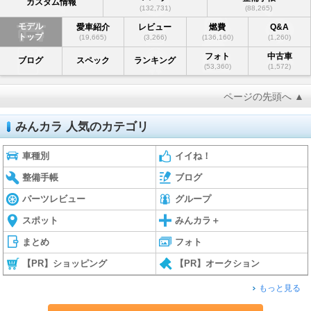
カスタム情報
(132,731)
(88,265)
モデル
愛車紹介
レビュー
燃費
Q&A
トップ
(19,665)
(3,266)
(136,160)
(1,260)
フォト
中古車
ブログ
スペック
ランキング
(53,360)
(1,572)
ページの先頭へ ▲
みんカラ 人気のカテゴリ
車種別
イイね！
整備手帳
ブログ
パーツレビュー
グループ
スポット
みんカラ＋
まとめ
フォト
【PR】ショッピング
【PR】オークション
もっと見る