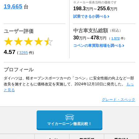
※メーカー発表当時の価格です
19,665
台
198.3
255.6
～
万円
万円
試乗できるか調べる
中古車支払総額
（税込）
ユーザー評価
30
478
～
万円
万円
（
1,572
件）
コペンの車買取相場を調べる
4.57
(
3265
件)
プロフィール
ダイハツは、軽オープンスポーツカーの「コペン」に安全性能の向上など一部
改良を施すとともに価格改定を実施して、2024年12月10日に発売した。
もっ
と見る
グレード・スペック
マイカーローン徹底比較！