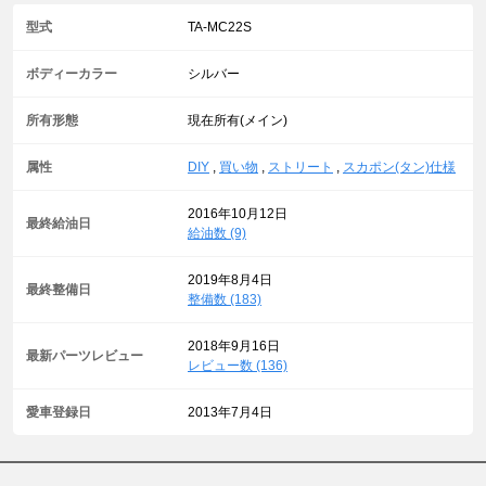
型式
TA-MC22S
ボディーカラー
シルバー
所有形態
現在所有(メイン)
属性
DIY
,
買い物
,
ストリート
,
スカポン(タン)仕様
2016年10月12日
最終給油日
給油数 (9)
2019年8月4日
最終整備日
整備数 (183)
2018年9月16日
最新パーツレビュー
レビュー数 (136)
愛車登録日
2013年7月4日