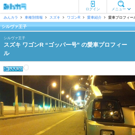
ログイン
メニュー
みんカラ
車種別情報
スズキ
ワゴンR
愛車紹介
愛車プロフィール
シルヴァ王子
シルヴァ王子
スズキ ワゴンR “ゴッパー号” の愛車プロフィー
ル