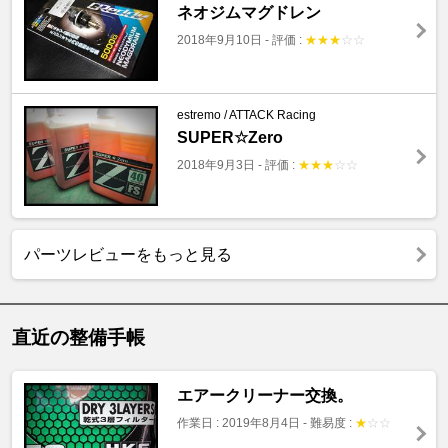
ネオジムマグドレン
2018年9月10日
-
評価 :
★
★
★
☆
☆
estremo / ATTACK Racing
SUPER☆Zero
2018年9月3日
-
評価 :
★
★
★
☆
☆
パーツレビューをもっと見る
直近の整備手帳
エアークリーナー交換。
作業日 : 2019年8月4日
-
難易度 :
★
☆
☆