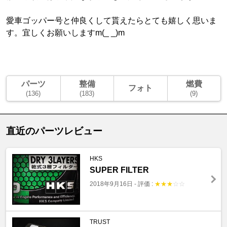
愛車ゴッパー号と仲良くして貰えたらとても嬉しく思いま
す。宜しくお願いしますm(_ _)m
パーツ
整備
燃費
フォト
(136)
(183)
(9)
直近のパーツレビュー
HKS
SUPER FILTER
2018年9月16日
-
評価 :
★
★
★
☆
☆
TRUST