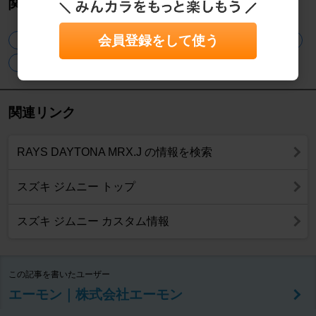
関連タグ
会員登録をして使う
OGC
RAYS
ジムニー
エーモン
ホイール
タイヤ
関連リンク
RAYS DAYTONA MRX.J の情報を検索
スズキ ジムニー トップ
スズキ ジムニー カスタム情報
この記事を書いたユーザー
エーモン｜株式会社エーモン