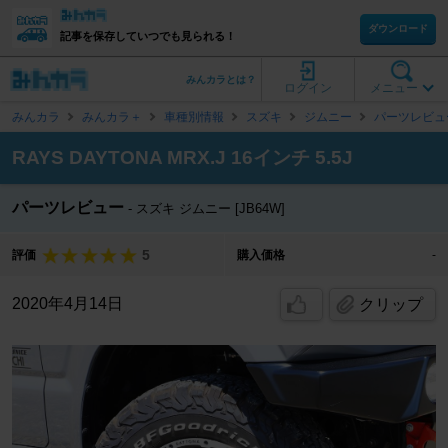
ダウンロード
記事を保存していつでも見られる！
みんカラとは？
ログイン
メニュー
みんカラ
みんカラ＋
車種別情報
スズキ
ジムニー
パーツレビュ
RAYS DAYTONA MRX.J 16インチ 5.5J
パーツレビュー
スズキ ジムニー [JB64W]
5
評価
購入価格
-
2020年4月14日
クリップ